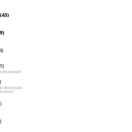
nagyítása
(43)
9)
4)
9)
 (Kolozsvár)
)
z (Kolozsvár)
lozsvár)
)
)