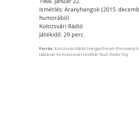
1966. január 22.
Ismétlés: Aranyhangok (2015. decembe
humorából
Kolozsvári Rádió
Játékidő: 29 perc.
Forrás:
Kolozsvári Rádió Hangarchívum (Fonoteka) 
táblázat; és Kolozsvári Levéltár Stud. Radio Cluj