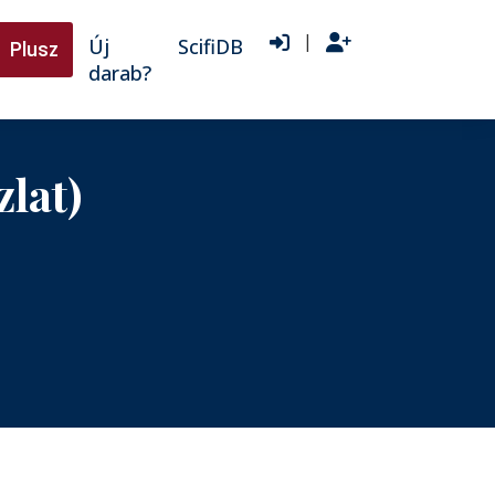
|
Új
ScifiDB
Plusz
darab?
zlat)