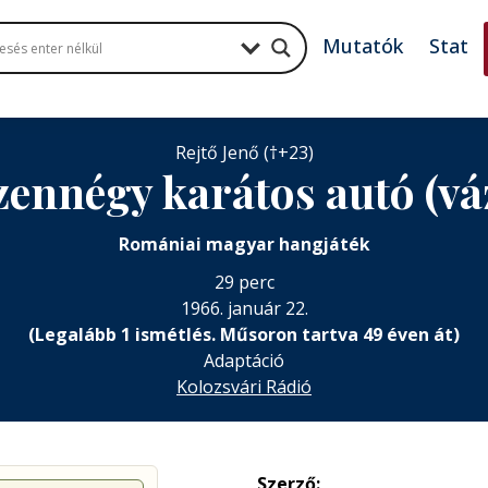
Mutatók
Stat
Rejtő Jenő (†+23)
zennégy karátos autó (vá
Romániai magyar hangjáték
29 perc
1966. január 22.
(Legalább 1 ismétlés. Műsoron tartva 49 éven át)
Adaptáció
Kolozsvári Rádió
Szerző: