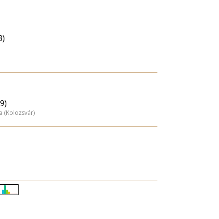
3)
9)
 (Kolozsvár)
Életkori
eloszlás