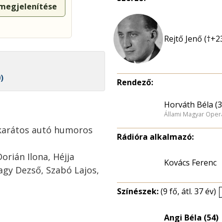
 megjelenítése
Rejtő Jenő (†+2
)
Rendező:
Horváth Béla (3
Állami Magyar Opera
 karátos autó humoros
Rádióra alkalmazó:
Dorián Ilona, Héjja
Kovács Ferenc
agy Dezső, Szabó Lajos,
Színészek:
(9 fő, átl. 37 év)
Angi Béla (54)