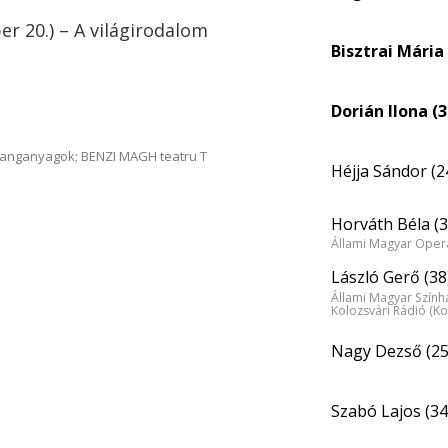
r 20.) – A világirodalom
Bisztrai Mária 
Dorián Ilona (3
hanganyagok; BENZI MAGH teatru T
Héjja Sándor (2
Horváth Béla (3
Állami Magyar Opera
László Gerő (38
Állami Magyar Színhá
Kolozsvári Rádió (Ko
Nagy Dezső (25
Szabó Lajos (34