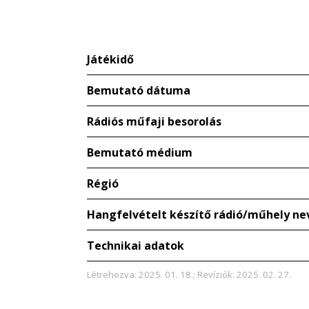
Játékidő
Bemutató dátuma
Rádiós műfaji besorolás
Bemutató médium
Régió
Hangfelvételt készítő rádió/műhely ne
Technikai adatok
Létrehozva: 2025. 01. 18.; Revíziók: 2025. 02. 27.