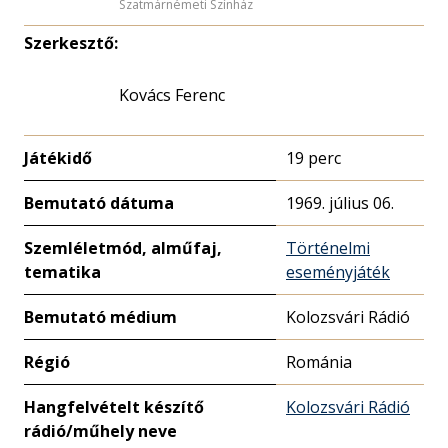
Szatmárnémeti Színház
Szerkesztő:
Kovács Ferenc
Játékidő
19 perc
Bemutató dátuma
1969. július 06.
Szemléletmód, alműfaj,
Történelmi
tematika
eseményjáték
Bemutató médium
Kolozsvári Rádió
Régió
Románia
Hangfelvételt készítő
Kolozsvári Rádió
rádió/műhely neve