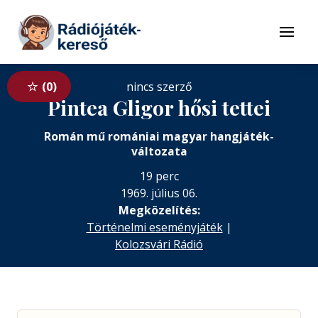
Tovább a navigációhoz
Tovább a tartalomhoz
Menü
0
nincs szerző
Pintea Gligor hősi tettei
Román mű romániai magyar hangjáték-
változata
19 perc
1969. július 06.
Megközelítés:
Történelmi eseményjáték
|
Kolozsvári Rádió