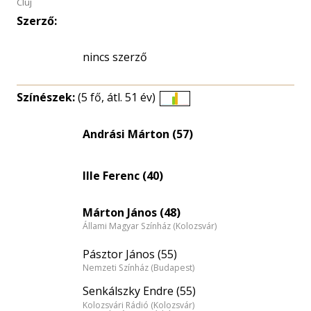
Cluj
Szerző:
nincs szerző
Színészek:
(5 fő, átl. 51 év)
Életkori
eloszlás
Andrási Márton (57)
nagyítása
Ille Ferenc (40)
Márton János (48)
Állami Magyar Színház (Kolozsvár)
Pásztor János (55)
Nemzeti Színház (Budapest)
Senkálszky Endre (55)
Kolozsvári Rádió (Kolozsvár)