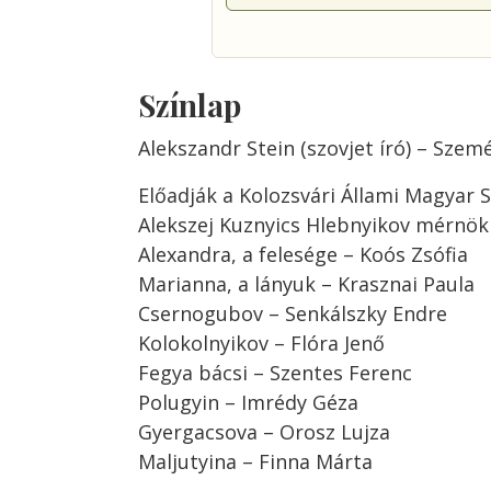
Színlap
Alekszandr Stein (szovjet író) – Sze
Előadják a Kolozsvári Állami Magyar 
Alekszej Kuznyics Hlebnyikov mérnök
Alexandra, a felesége – Koós Zsófia
Marianna, a lányuk – Krasznai Paula
Csernogubov – Senkálszky Endre
Kolokolnyikov – Flóra Jenő
Fegya bácsi – Szentes Ferenc
Polugyin – Imrédy Géza
Gyergacsova – Orosz Lujza
Maljutyina – Finna Márta