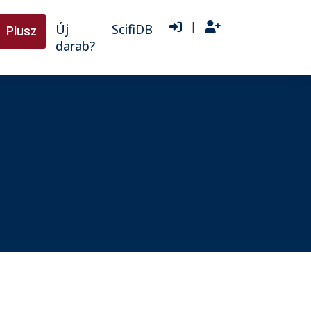
|
Új
ScifiDB
Plusz
darab?