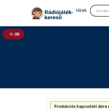
Tovább a navigációhoz
Tovább a tartalomhoz
Hírek
0
Produkciós kapcsolati ábra