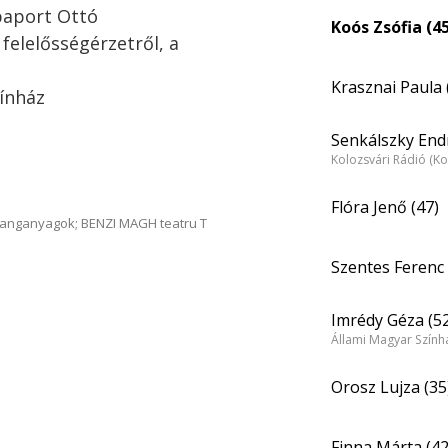
paport Ottó
Koós Zsófia (4
 felelősségérzetről, a
Krasznai Paula 
zínház
Senkálszky Endr
Kolozsvári Rádió (Ko
Flóra Jenő (47)
hanganyagok; BENZI MAGH teatru T
Szentes Ferenc 
Imrédy Géza (5
Állami Magyar Színhá
Orosz Lujza (35
Finna Márta (42