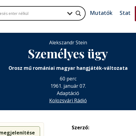
Mutatók
Stat
Alekszandr Stein
Személyes ügy
Orosz mű romániai magyar hangjáték-változata
60 perc
1961. január 07.
Adaptáció
Kolozsvári Rádió
Szerző:
 megjelenítése