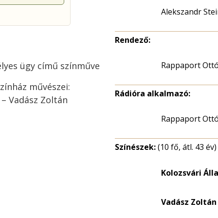
Alekszandr Ste
Rendező:
mélyes ügy című színműve
Rappaport Ottó
Színház művészei:
Rádióra alkalmazó:
 – Vadász Zoltán
Rappaport Ott
Színészek:
(10 fő, átl. 43 év)
Kolozsvári Ál
Vadász Zoltán 