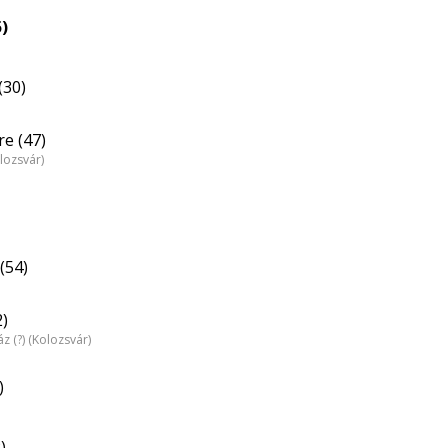
5)
(30)
e (47)
lozsvár)
(54)
2)
z (?) (Kolozsvár)
)
)