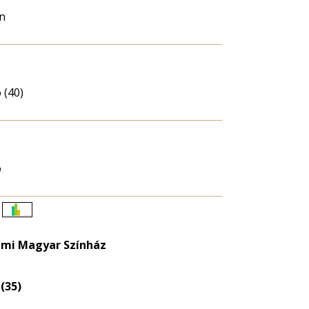
in
 (40)
ó
Életkori
eloszlás
lami Magyar Színház
nagyítása
(35)