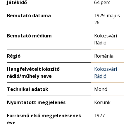
Játékidő
64 perc
Bemutató dátuma
1979. május
26.
Bemutató médium
Kolozsvári
Rádió
Régió
Románia
Hangfelvételt készítő
Kolozsvári
rádió/műhely neve
Rádió
Technikai adatok
Monó
Nyomtatott megjelenés
Korunk
Forrásmű első megjelenésének
1977
éve