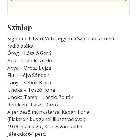
Színlap
Sigmond István: Vétó, egy mai Szókratész című
rádiójátéka.
Öreg – László Gerő
Apa – Czikéli László
Anya – Orosz Lujza
Fiú – Héjja Sándor
Lány – Sebők Klára
Unoka – Toszó Ilona
Unoka Tarsa – László Zoltán
Rendezte: László Gerő.
A rendező munkatársa: Kabán Ilona
(Elektronikus zenei illusztrációval)
1979. május 26., Kolozsvári Rádió
Játékidő: 64 perc.