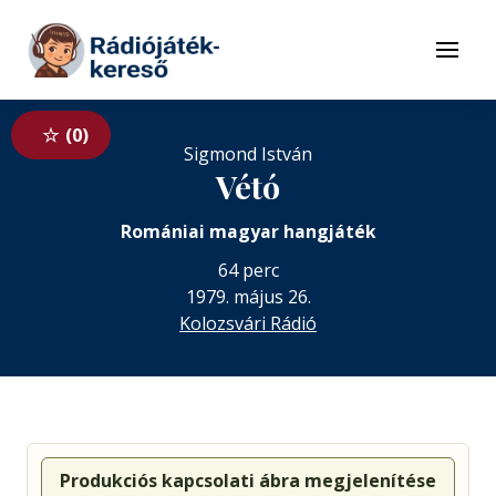
Tovább a navigációhoz
Tovább a tartalomhoz
Menü
0
Sigmond István
Vétó
Romániai magyar hangjáték
64 perc
1979. május 26.
Kolozsvári Rádió
Produkciós kapcsolati ábra megjelenítése