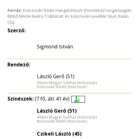
Forrás:
Kolozsvári Rádió Hangarchívum (Fonoteka) hanganyagok;
BENZI MAGH teatru T táblázat; és Kolozsvári Levéltár Stud. Radio
Cluj
Szerző:
Sigmond István
Rendező:
László Gerő (51)
Állami Magyar Színház (Kolozsvár)
Kolozsvári Rádió (Kolozsvár)
Színészek:
(7 fő, átl. 41 év)
Életkori
László Gerő (51)
eloszlás
Állami Magyar Színház (Kolozsvár)
nagyítása
Kolozsvári Rádió (Kolozsvár)
Czikeli László (45)