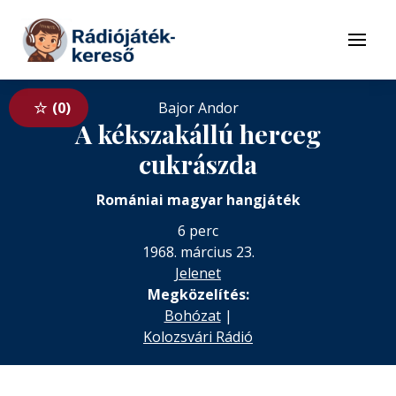
Tovább a navigációhoz
Tovább a tartalomhoz
Menü
0
Bajor Andor
A kékszakállú herceg
cukrászda
Romániai magyar hangjáték
6 perc
1968. március 23.
Jelenet
Megközelítés:
Bohózat
|
Kolozsvári Rádió