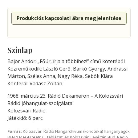
Produkciós kapcsolati ábra megjelenítése
Színlap
Bajor Andor: „Főúr, írja a többihez!” című kötetéből
Közreműködik: László Gerő, Barkó György, Andrássi
Márton, Széles Anna, Nagy Réka, Sebők Klára
Konferál: Vadász Zoltán
1968. március 23. Rádió Dekameron – A Kolozsvári
Rádió jóhangulat-szolgálata
Kolozsvári Rádió
Játékidő: 6 perc.
Forrás:
Kolozsvári Rádió Hangarchívum (Fonoteka) hanganyagok;
BENZI MAGH teatru T táblázat; és Kolozsvári Levéltár Stud. Radio