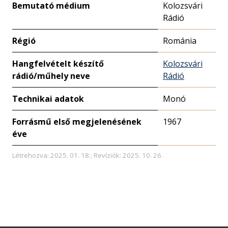
Bemutató médium
Kolozsvári
Rádió
Régió
Románia
Hangfelvételt készítő
Kolozsvári
rádió/műhely neve
Rádió
Technikai adatok
Monó
Forrásmű első megjelenésének
1967
éve
Létrehozva: 2025. 01. 18.; Revíziók: 2025. 10. 26.