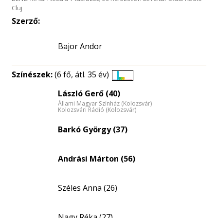
Cluj
Szerző:
Bajor Andor
Színészek:
(6 fő, átl. 35 év)
Életkori
László Gerő (40)
eloszlás
Állami Magyar Színház (Kolozsvár)
nagyítása
Kolozsvári Rádió (Kolozsvár)
Barkó György (37)
Andrási Márton (56)
Széles Anna (26)
Nagy Réka (27)