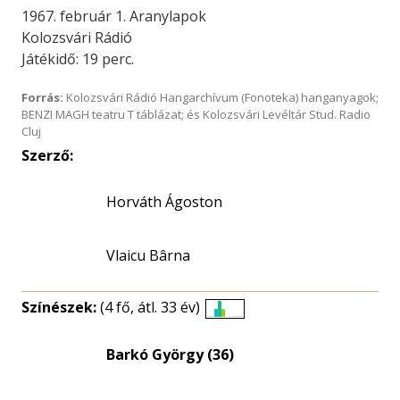
1967. február 1. Aranylapok
Kolozsvári Rádió
Játékidő: 19 perc.
Forrás:
Kolozsvári Rádió Hangarchívum (Fonoteka) hanganyagok;
BENZI MAGH teatru T táblázat; és Kolozsvári Levéltár Stud. Radio
Cluj
Szerző:
Horváth Ágoston
Vlaicu Bârna
Színészek:
(4 fő, átl. 33 év)
Életkori
eloszlás
Barkó György (36)
nagyítása