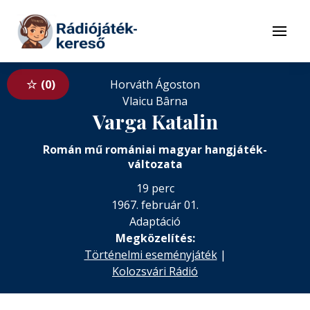
Tovább a navigációhoz
Tovább a tartalomhoz
Menü
0
Horváth Ágoston
Vlaicu Bârna
Varga Katalin
Román mű romániai magyar hangjáték-
változata
19 perc
1967. február 01.
Adaptáció
Megközelítés:
Történelmi eseményjáték
|
Kolozsvári Rádió