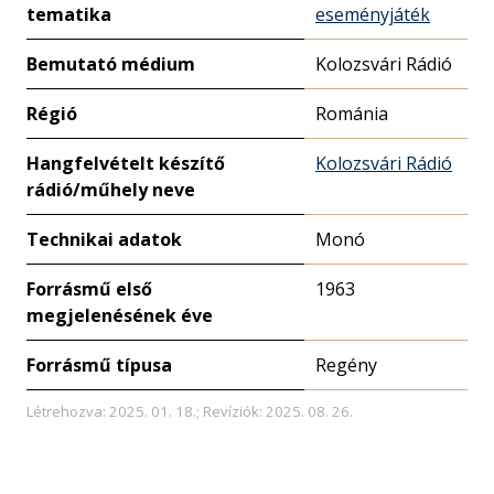
tematika
eseményjáték
Bemutató médium
Kolozsvári Rádió
Régió
Románia
Hangfelvételt készítő
Kolozsvári Rádió
rádió/műhely neve
Technikai adatok
Monó
Forrásmű első
1963
megjelenésének éve
Forrásmű típusa
Regény
Létrehozva: 2025. 01. 18.; Revíziók: 2025. 08. 26.