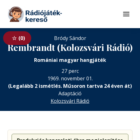
Tovább a navigációhoz
Tovább a tartalomhoz
Menü
0
Bródy Sándor
Rembrandt (Kolozsvári Rádió)
Romániai magyar hangjáték
27 perc
1969. november 01.
(Legalább 2 ismétlés. Műsoron tartva 24 éven át)
Adaptáció
Kolozsvári Rádió