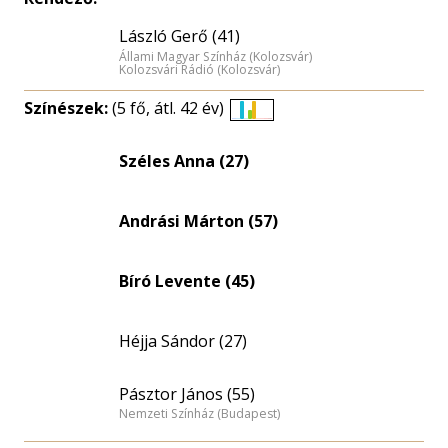
László Gerő (41)
Állami Magyar Színház (Kolozsvár)
Kolozsvári Rádió (Kolozsvár)
Színészek:
(5 fő, átl. 42 év)
Életkori
eloszlás
Széles Anna (27)
nagyítása
Andrási Márton (57)
Bíró Levente (45)
Héjja Sándor (27)
Pásztor János (55)
Nemzeti Színház (Budapest)