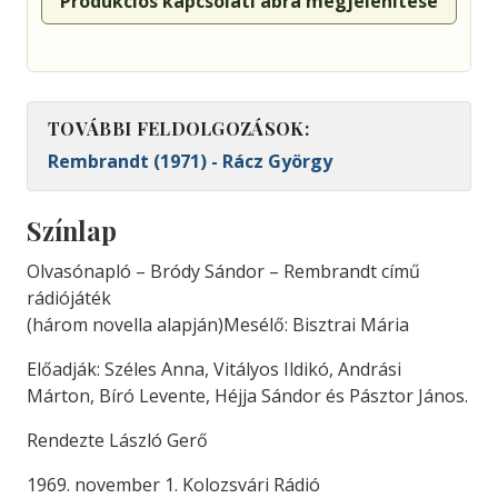
Produkciós kapcsolati ábra megjelenítése
TOVÁBBI FELDOLGOZÁSOK:
Rembrandt (1971) - Rácz György
Színlap
Olvasónapló – Bródy Sándor – Rembrandt című
rádiójáték
(három novella alapján)Mesélő: Bisztrai Mária
Előadják:
Széles Anna, Vi
tályos Ildikó, Andrási
Márton,
Bíró Levente, Héjja Sándor és
Pásztor János.
Rendezte László Gerő
1969. november 1. Kolozsvári Rádió