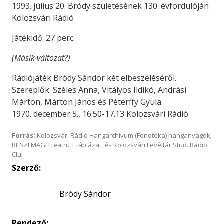
1993. július 20. Bródy születésének 130. évfordulóján
Kolozsvári Rádió
Játékidő: 27 perc.
(Másik változat?)
Rádiójá
ték Bródy Sándor két elbeszélé­
séről.
Szereplők: Széles
Anna,
Vitályos Ildikó, Andrási
Márton,
Márton János és Péterffy Gyula.
1970. december 5., 16.50-17.13 Kolozsvári Rádió
Forrás:
Kolozsvári Rádió Hangarchívum (Fonoteka) hanganyagok;
BENZI MAGH teatru T táblázat; és Kolozsvári Levéltár Stud. Radio
Cluj
Szerző:
Bródy Sándor
Rendező: