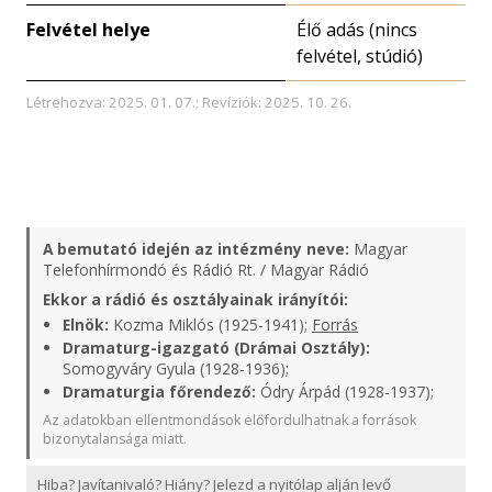
Felvétel helye
Élő adás (nincs
felvétel, stúdió)
Létrehozva: 2025. 01. 07.; Revíziók: 2025. 10. 26.
A bemutató idején az intézmény neve:
Magyar
Telefonhírmondó és Rádió Rt. / Magyar Rádió
Ekkor a rádió és osztályainak irányítói:
Elnök:
Kozma Miklós (1925-1941);
Forrás
Dramaturg-igazgató (Drámai Osztály):
Somogyváry Gyula (1928-1936);
Dramaturgia főrendező:
Ódry Árpád (1928-1937);
Az adatokban ellentmondások előfordulhatnak a források
bizonytalansága miatt.
Hiba? Javítanivaló? Hiány? Jelezd a nyitólap alján levő