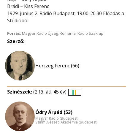
Brádi – Kiss Ferenc
1929. június 2. Rádió Budapest, 19.00-20.30 Előadás a
Stúdióból
Forrás:
Magyar Rádió Újság; Romániai Rádió Szaklap
Szerző:
Herczeg Ferenc (66)
Színészek:
(2 fő, átl. 45 év)
Életkori
eloszlás
nagyítása
Ódry Árpád (53)
Magyar Rádió (Budapest)
Színművészeti Akadémia (Budapest)