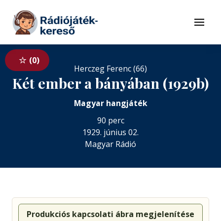
Tovább a navigációhoz
Tovább a tartalomhoz
Menü
0
Herczeg Ferenc (66)
Két ember a bányában (1929b)
Magyar hangjáték
90 perc
1929. június 02.
Magyar Rádió
Produkciós kapcsolati ábra megjelenítése