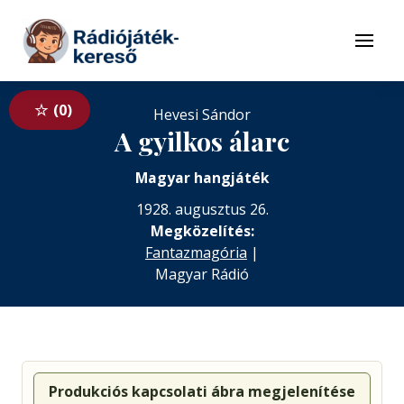
Tovább a navigációhoz
Tovább a tartalomhoz
Menü
0
Hevesi Sándor
A gyilkos álarc
Magyar hangjáték
1928. augusztus 26.
Megközelítés:
Fantazmagória
|
Magyar Rádió
Produkciós kapcsolati ábra megjelenítése