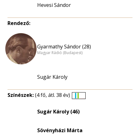
Hevesi Sándor
Rendező:
Gyarmathy Sándor (28)
Magyar Rádió (Budapest)
Sugár Károly
Színészek:
(4 fő, átl. 38 év)
Életkori
eloszlás
Sugár Károly (46)
nagyítása
Sövényházi Márta