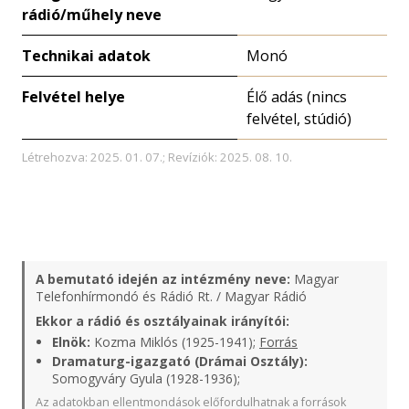
rádió/műhely neve
Technikai adatok
Monó
Felvétel helye
Élő adás (nincs
felvétel, stúdió)
Létrehozva: 2025. 01. 07.; Revíziók: 2025. 08. 10.
A bemutató idején az intézmény neve:
Magyar
Telefonhírmondó és Rádió Rt. / Magyar Rádió
Ekkor a rádió és osztályainak irányítói:
Elnök:
Kozma Miklós (1925-1941);
Forrás
Dramaturg-igazgató (Drámai Osztály):
Somogyváry Gyula (1928-1936);
Az adatokban ellentmondások előfordulhatnak a források