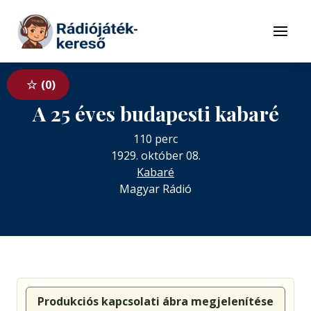
Tovább a navigációhoz
Tovább a tartalomhoz
Menü
0
A 25 éves budapesti kabaré
110 perc
1929. október 08.
Kabaré
Magyar Rádió
Produkciós kapcsolati ábra megjelenítése