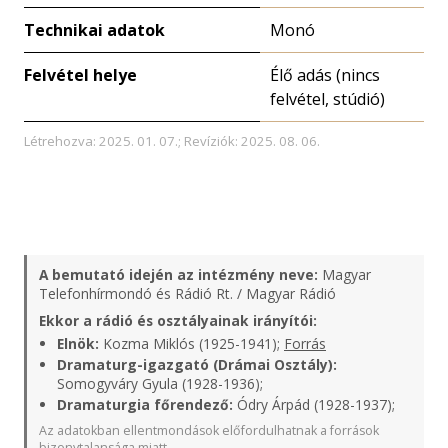
Technikai adatok
Monó
Felvétel helye
Élő adás (nincs
felvétel, stúdió)
Létrehozva: 2025. 01. 07.; Revíziók: 2025. 08. 06.
A bemutató idején az intézmény neve:
Magyar
Telefonhírmondó és Rádió Rt. / Magyar Rádió
Ekkor a rádió és osztályainak irányítói:
Elnök:
Kozma Miklós (1925-1941);
Forrás
Dramaturg-igazgató (Drámai Osztály):
Somogyváry Gyula (1928-1936);
Dramaturgia főrendező:
Ódry Árpád (1928-1937);
Az adatokban ellentmondások előfordulhatnak a források
bizonytalansága miatt.