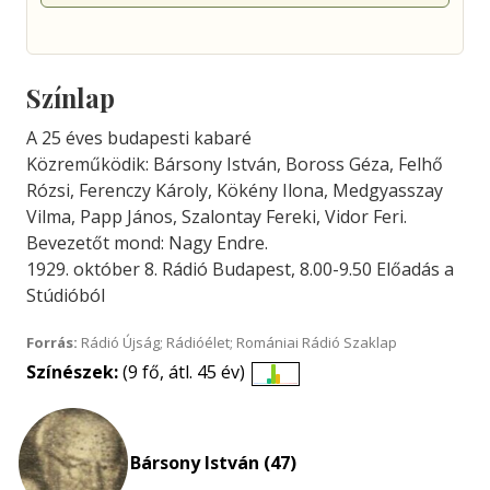
Színlap
A 25 éves budapesti kabaré
Közreműködik: Bársony István, Boross Géza, Felhő
Rózsi, Ferenczy Károly, Kökény Ilona, Medgyasszay
Vilma, Papp János, Szalontay Fereki, Vidor Feri.
Bevezetőt mond: Nagy Endre.
1929. október 8. Rádió Budapest, 8.00-9.50 Előadás a
Stúdióból
Forrás:
Rádió Újság; Rádióélet; Romániai Rádió Szaklap
Színészek:
(9 fő, átl. 45 év)
Életkori
eloszlás
nagyítása
Bársony István (47)