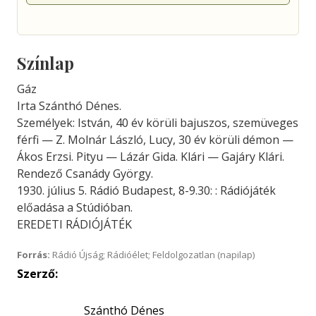
Színlap
Gáz
Irta Szánthó Dénes.
Személyek: István, 40 év körüli bajuszos, szemüveges
férfi — Z. Molnár László, Lucy, 30 év körüli démon —
Ákos Erzsi. Pityu — Lázár Gida. Klári — Gajáry Klári.
Rendező Csanády György.
1930. július 5. Rádió Budapest, 8-9.30: : Rádiójáték
előadása a Stúdióban.
EREDETI RÁDIÓJÁTÉK
Forrás:
Rádió Újság; Rádióélet; Feldolgozatlan (napilap)
Szerző:
Szánthó Dénes