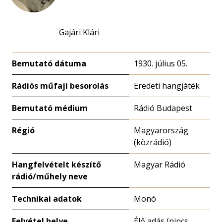
Gajári Klári
Bemutató dátuma
1930. július 05.
Rádiós műfaji besorolás
Eredeti hangjáték
Bemutató médium
Rádió Budapest
Régió
Magyarország
(közrádió)
Hangfelvételt készítő
Magyar Rádió
rádió/műhely neve
Technikai adatok
Monó
Felvétel helye
Élő adás (nincs