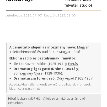
felvétel, stúdió)
Létrehozva: 2025. 01. 07.; Revíziók: 2025. 08. 05.
A bemutató idején az intézmény neve:
Magyar
Telefonhírmondó és Rádió Rt. / Magyar Rádió
Ekkor a rádió és osztályainak irányítói:
Elnök:
Kozma Miklós (1925-1941);
Forrás
Dramaturg-igazgató (Drámai Osztály):
Somogyváry Gyula (1928-1936);
Dramaturgia főrendező:
Ódry Árpád (1928-1937);
Az adatokban ellentmondások előfordulhatnak a források
bizonytalansága miatt.
Hiba? Javítanivaló? Hiány? Jelezd a nyitólap alján levő
címünkön.