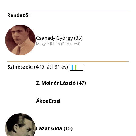
Rendező:
Csanády György (35)
Magyar Rádió (Budapest)
Színészek:
(4 fő, átl. 31 év)
Életkori
eloszlás
Z. Molnár László (47)
nagyítása
Ákos Erzsi
Lázár Gida (15)