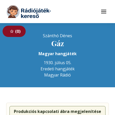
Tovább a navigációhoz
Tovább a tartalomhoz
Menü
0
Szánthó Dénes
Gáz
Magyar hangjáték
1930. július 05.
Eredeti hangjáték
Magyar Rádió
Produkciós kapcsolati ábra megjelenítése