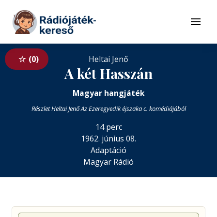
Tovább a navigációhoz
Tovább a tartalomhoz
Menü
0
Heltai Jenő
A két Hasszán
Magyar hangjáték
Részlet Heltai Jenő Az Ezeregyedik éjszaka c. komédiájából
14 perc
1962. június 08.
Adaptáció
Magyar Rádió