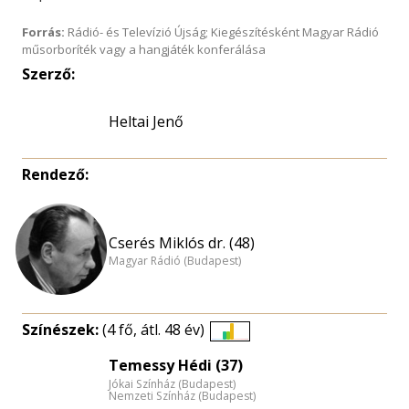
Forrás:
Rádió- és Televízió Újság; Kiegészítésként Magyar Rádió
műsorboríték vagy a hangjáték konferálása
Szerző:
Heltai Jenő
Rendező:
Cserés Miklós dr. (48)
Magyar Rádió (Budapest)
Színészek:
(4 fő, átl. 48 év)
Életkori
Temessy Hédi (37)
eloszlás
Jókai Színház (Budapest)
nagyítása
Nemzeti Színház (Budapest)