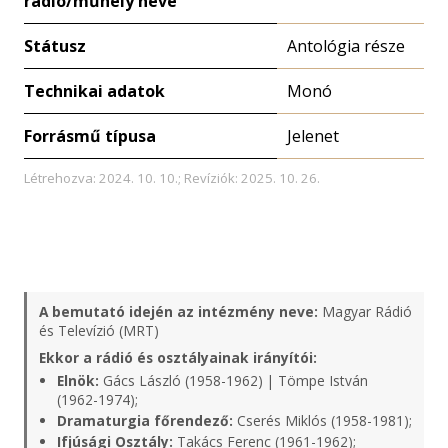
rádió/műhely neve
Státusz
Antológia része
Technikai adatok
Monó
Forrásmű típusa
Jelenet
Létrehozva: 2024. 10. 10.; Revíziók: 2025. 10. 26.
A bemutató idején az intézmény neve:
Magyar Rádió
és Televízió (MRT)
Ekkor a rádió és osztályainak irányítói:
Elnök:
Gács László (1958-1962) | Tömpe István
(1962-1974);
Dramaturgia főrendező:
Cserés Miklós (1958-1981);
Ifjúsági Osztály:
Takács Ferenc (1961-1962);