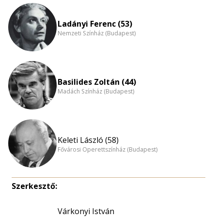
Ladányi Ferenc (53)
Nemzeti Színház (Budapest)
Basilides Zoltán (44)
Madách Színház (Budapest)
Keleti László (58)
Fővárosi Operettszínház (Budapest)
Szerkesztő:
Várkonyi István