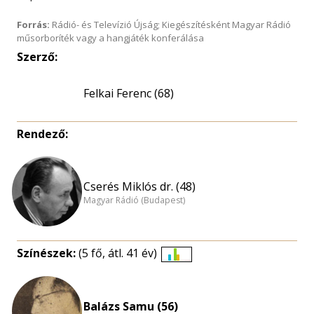
Forrás:
Rádió- és Televízió Újság; Kiegészítésként Magyar Rádió
műsorboríték vagy a hangjáték konferálása
Szerző:
Felkai Ferenc (68)
Rendező:
Cserés Miklós dr. (48)
Magyar Rádió (Budapest)
Színészek:
(5 fő, átl. 41 év)
Életkori
eloszlás
nagyítása
Balázs Samu (56)