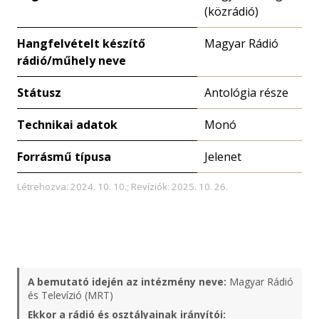
(közrádió)
Hangfelvételt készítő
Magyar Rádió
rádió/műhely neve
Státusz
Antológia része
Technikai adatok
Monó
Forrásmű típusa
Jelenet
Létrehozva: 2024. 10. 10.; Revíziók: 2025. 10. 26.
A bemutató idején az intézmény neve:
Magyar Rádió
és Televízió (MRT)
Ekkor a rádió és osztályainak irányítói: