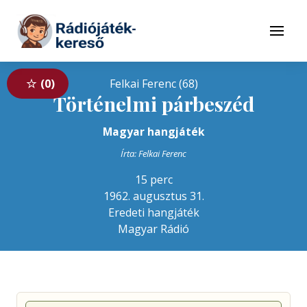
Tovább a navigációhoz
Tovább a tartalomhoz
Menü
0
Felkai Ferenc (68)
Történelmi párbeszéd
Magyar hangjáték
Írta: Felkai Ferenc
15 perc
1962. augusztus 31.
Eredeti hangjáték
Magyar Rádió