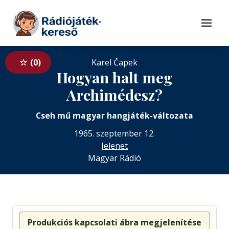
Tovább a navigációhoz
Tovább a tartalomhoz
Menü
0
Karel Čapek
Hogyan halt meg
Archimédesz?
Cseh mű magyar hangjáték-változata
1965. szeptember 12.
Jelenet
Magyar Rádió
Produkciós kapcsolati ábra megjelenítése