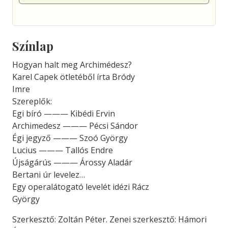
Színlap
Hogyan halt meg Archimédesz?
Karel Capek ötletéből írta Bródy
Imre
Szereplők:
Egi bíró ——— Kibédi Ervin
Archimedesz ——— Pécsi Sándor
Égi jegyző ——— Szoó György
Lucius ——— Tallós Endre
Újságárús ——— Árossy Aladár
Bertani úr levelez…
Egy operalátogató levelét idézi Rácz
György
Szerkesztő: Zoltán Péter. Zenei szerkesztő: Hámori