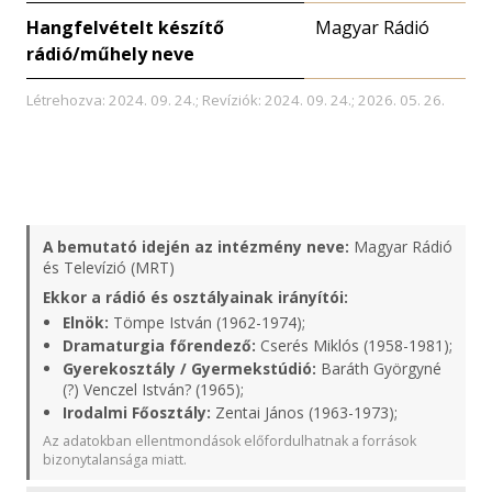
Hangfelvételt készítő
Magyar Rádió
rádió/műhely neve
Létrehozva: 2024. 09. 24.; Revíziók: 2024. 09. 24.; 2026. 05. 26.
A bemutató idején az intézmény neve:
Magyar Rádió
és Televízió (MRT)
Ekkor a rádió és osztályainak irányítói:
Elnök:
Tömpe István (1962-1974);
Dramaturgia főrendező:
Cserés Miklós (1958-1981);
Gyerekosztály / Gyermekstúdió:
Baráth Györgyné
(?) Venczel István? (1965);
Irodalmi Főosztály:
Zentai János (1963-1973);
Az adatokban ellentmondások előfordulhatnak a források
bizonytalansága miatt.