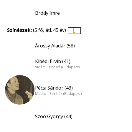
Bródy Imre
Színészek:
(5 fő, átl. 45 év)
Életkori
eloszlás
Árossy Aladár (58)
nagyítása
Kibédi Ervin (41)
Vidám Színpad (Budapest)
Pécsi Sándor (43)
Madách Színház (Budapest)
Szoó György (44)