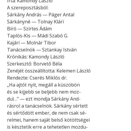
Írta: Kamondy László
A szereposztásból:
Sárkány András — Páger Antal
Sárkányné — Tolnay Klári
Bíró — Szirtes Ádám
Taplós-Kis — Mádi Szabó G.
Kajári — Molnár Tibor
Tanácselnök — Sztankay István
Krónikás: Kamondy László
Szerkesztő: Borvető Béla
Zenéjét összeállította: Kelemen László
Rendezte: Cserés Miklós dr.
„Ha ajtót nyit, megáll a küszöbön
és se kijjebb se beljebb nem moz-
dul…” — ezt mondja Sárkány And-
rásrol a tanácselnök. Sárkány sértett
és sértődött ember, de nem csak sé-
relmei, hanem saját belső kötöttségei
is késztetik erre a tehetetlen mozdu-