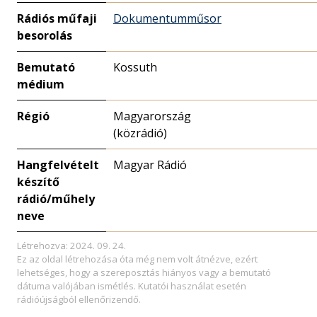
Rádiós műfaji
Dokumentumműsor
besorolás
Bemutató
Kossuth
médium
Régió
Magyarország
(közrádió)
Hangfelvételt
Magyar Rádió
készítő
rádió/műhely
neve
Létrehozva: 2024. 09. 24.
Ez az oldal létrehozása óta még nem volt átnézve, ezért
lehetséges, hogy a szereposztás hiányos vagy a bemutató
dátuma valójában ismétlés. Kutatói használat esetén
rádióújságból ellenőrizendő.