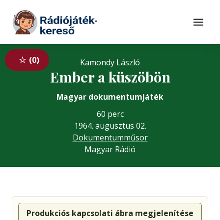
Tovább a navigációhoz
Tovább a tartalomhoz
Menü
0
Kamondy László
Ember a küszöbön
Magyar dokumentumjáték
60 perc
1964. augusztus 02.
Dokumentumműsor
Magyar Rádió
Produkciós kapcsolati ábra megjelenítése