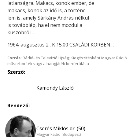
latlanságra. Makacs, konok ember, de
makaes, konok az idő is, a történe-
lem is, amely Sárkány András nélkül
is továbblép, ha el nem mozdul a
küszöbröl…
1964. augusztus 2., K 15.00 CSALÁDI KÖRBEN…
Forrás:
Rádió- és Televízió Újság; Kiegészítésként Magyar Rádió
műsorboríték vagy a hangjáték konferálása
Szerző:
Kamondy László
Rendező:
Cserés Miklós dr. (50)
Magyar Rádió (Budapest)