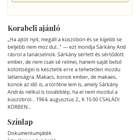
Korabeli ajánló
„Ha ajtót nyit, megáll a küszöbön és se kijjebb se
beljebb nem moz dul…” — ezt mondja Sárkány And
rásrol a tanácselnök. Sárkány sértett és sértődött
ember, de nem csak sé relmei, hanem saját belső
kötöttségei is késztetik erre a tehetetlen mozdu
latlanságra. Makacs, konok ember, de makaes,
konok az idő is, a történe lem is, amely Sárkány
András nélkül is továbblép, ha el nem mozdul a
küszöbröl… 1964. augusztus 2., K 15.00 CSALÁDI
KÖRBEN…
Színlap
Dokumentumjáték