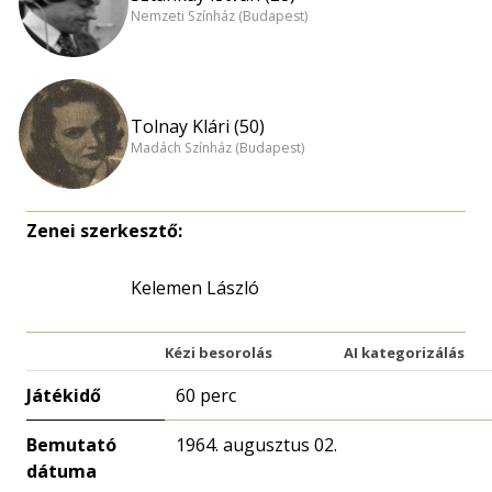
Nemzeti Színház (Budapest)
Tolnay Klári (50)
Madách Színház (Budapest)
Zenei szerkesztő:
Kelemen László
Kézi besorolás
AI kategorizálás
Játékidő
60 perc
Bemutató
1964. augusztus 02.
dátuma