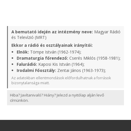
A bemutató idején az intézmény neve:
Magyar Rádió
és Televízió (MRT)
Ekkor a rádió és osztályainak irányítói:
Elnök:
Tömpe István (1962-1974);
Dramaturgia főrendező:
Cserés Miklós (1958-1981);
Falurádió:
Kaposi Kis István (1964);
Irodalmi Főosztály:
Zentai János (1963-1973);
Az adatokban ellentmondások előfordulhatnak a források
bizonytalansága miatt.
Hiba? Javítanivaló? Hiány? Jelezd a nyitólap alján levő
címünkön.