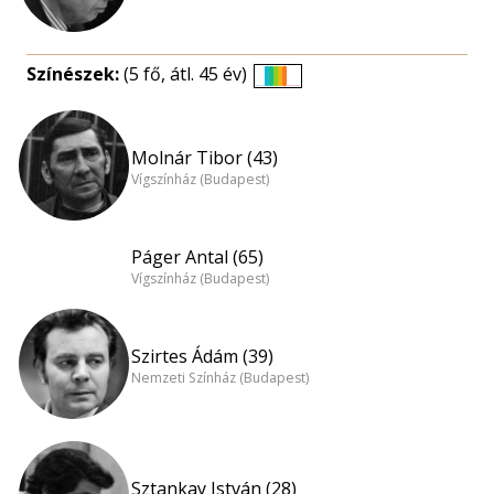
Színészek:
(5 fő, átl. 45 év)
Életkori
eloszlás
nagyítása
Molnár Tibor (43)
Vígszínház (Budapest)
Páger Antal (65)
Vígszínház (Budapest)
Szirtes Ádám (39)
Nemzeti Színház (Budapest)
Sztankay István (28)