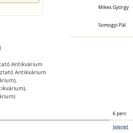
Mikes György
Somogyi Pál
l
ztató Antikvárium
oztató Antikvárium
árium),
ikvárium),
várium)
6 perc
Jelenet