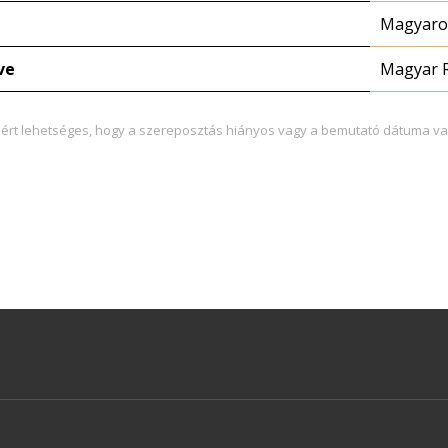
Magyaror
ve
Magyar 
zért lehetséges, hogy a szereposztás hiányos vagy a bemutató dátuma va