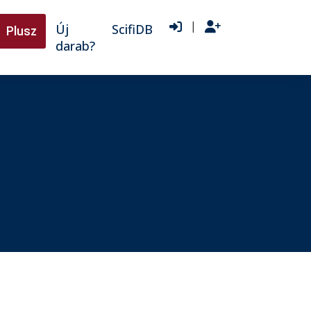
|
Új
ScifiDB
Plusz
darab?