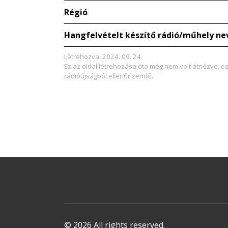
Régió
Hangfelvételt készítő rádió/műhely ne
Létrehozva: 2024. 09. 24.
Ez az oldal létrehozása óta még nem volt átnézve, e
rádióújságból ellenőrizendő.
© 2026 All rights reserved.