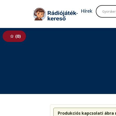
Tovább a navigációhoz
Tovább a tartalomhoz
Hírek
0
Produkciós kapcsolati ábra