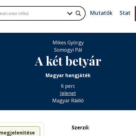
Mutatók
Stat
Mikes György
Somogyi Pál
A két betyár
Magyar hangjáték
6 perc
Jelenet
Magyar Rádió
Szerző:
 megjelenítése