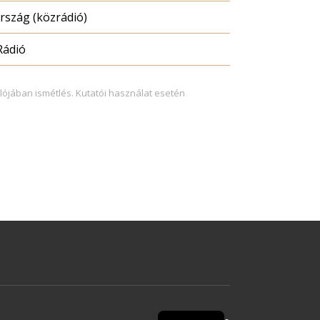
szág (közrádió)
Rádió
lójában ismétlés. Kutatói használat esetén