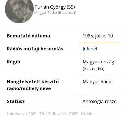
Turián György (55)
Magyar Rádió (Budapest)
Bemutató dátuma
1985. július 10.
Rádiós műfaji besorolás
Jelenet
Régió
Magyarország
(közrádió)
Hangfelvételt készítő
Magyar Rádió
rádió/műhely neve
Státusz
Antológia része
Létrehozva: 2024. 09. 19.; Revíziók: 2025. 10. 26.