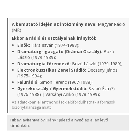
A bemutató idején az intézmény neve:
Magyar Rádió
(MR)
Ekkor a rádió és osztályainak irányítói:
Elnök:
Hárs István (1974-1988);
Dramaturg-igazgató (Drámai Osztály):
Bozó
László (1979-1989);
Dramaturgia főrendező:
Bozó László (1979-1989);
Elektroakusztikus Zenei Stúdió:
Decsényi János
(1975-1994);
Falurádió:
Simon Ferenc (1967-1988);
Gyerekosztály / Gyermekstúdió:
Szabó Éva (?)
(1976-1988) | Varsányi Anikó (1978-1999);
Az adatokban ellentmondások előfordulhatnak a források
bizonytalansága miatt.
Hiba? Javítanivaló? Hiány? Jelezd a nyitólap alján levő
címünkön.