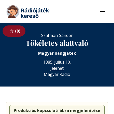
Tovább a navigációhoz
Tovább a tartalomhoz
Menü
0
Szatmári Sándor
Tökéletes alattvaló
Magyar hangjáték
1985. július 10.
Jelenet
Magyar Rádió
Produkciós kapcsolati ábra megjelenítése