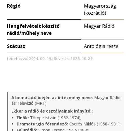
Régió
Magyarország
(közrádió)
Hangfelvételt készítő
Magyar Rádió
rádió/műhely neve
Státusz
Antológia része
Létrehozva: 2024. 09. 19.; Revíziók: 2025. 10. 26.
A bemutató idején az intézmény neve:
Magyar Rádió
és Televízió (MRT)
Ekkor a rádió és osztályainak irányítói:
Elnök:
Tömpe István (1962-1974);
Dramaturgia főrendező:
Cserés Miklós (1958-1981);
Falurádió:
Simon Ferenc (1967-1988);