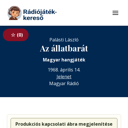
Tovább a navigációhoz
Tovább a tartalomhoz
Menü
0
Palásti László
Az állatbarát
Magyar hangjáték
1968. április 14.
Jelenet
Magyar Rádió
Produkciós kapcsolati ábra megjelenítése