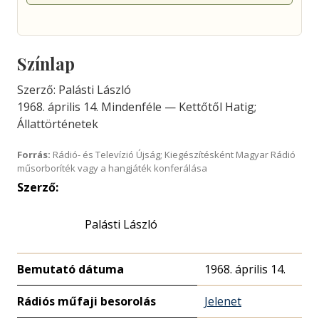
Színlap
Szerző: Palásti László
1968. április 14. Mindenféle — Kettőtől Hatig;
Állattörténetek
Forrás:
Rádió- és Televízió Újság; Kiegészítésként Magyar Rádió
műsorboríték vagy a hangjáték konferálása
Szerző:
Palásti László
Bemutató dátuma
1968. április 14.
Rádiós műfaji besorolás
Jelenet