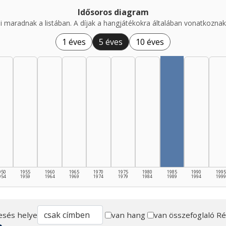
Idősoros diagram
i maradnak a listában. A díjak a hangjátékokra általában vonatkoznak,
1 éves
5 éves
10 éves
950
1955
1960
1965
1970
1975
1980
1985
1990
1995
954
1959
1964
1969
1974
1979
1984
1989
1994
1999
esés helye
van hang
van összefoglaló
Ré