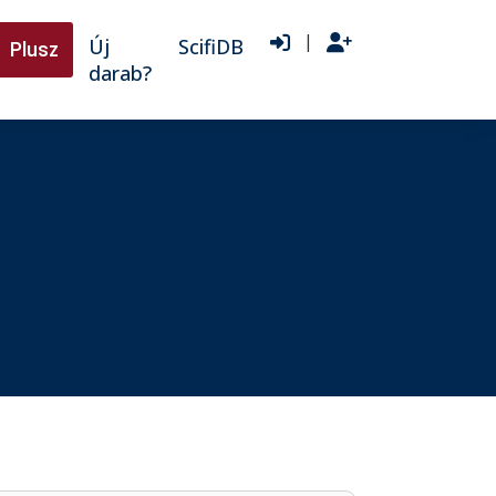
|
Új
ScifiDB
Plusz
darab?