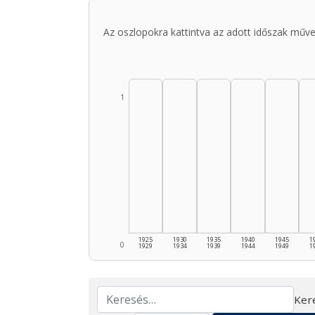
Az oszlopokra kattintva az adott időszak műve
1
1925
1930
1935
1940
1945
1
0
1929
1934
1939
1944
1949
1
Ker