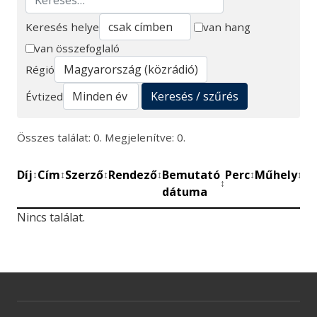
Keresés helye
van hang
van összefoglaló
Keresés
Régió
Keresés / szűrés
Évtized
Összes találat: 0. Megjelenítve: 0.
Díj
Cím
Szerző
Rendező
Bemutató
Perc
Műhely
Mű
↕
↕
↕
↕
↕
↕
↕
dátuma
be
Nincs találat.