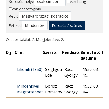
Keresés helye
van hang
van összefoglaló
Keresés
Régió
Keresés / szűrés
Évtized
Összes találat: 2. Megjelenítve: 2.
Díj
Cím
Szerző
Rendező
Bemutató
Per
↕
↕
↕
↕
↕
dátuma
Liliomfi (1950)
Szigligeti
Rácz
1950. 03.
Ede
György
19.
Mindenkivel
Borisz
Rácz
1952. 08.
14
megtörténhet
Romasov
György
04.