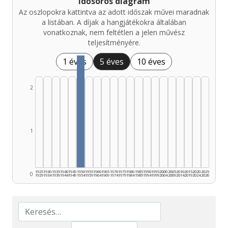
Idősoros diagram
Az oszlopokra kattintva az adott időszak művei maradnak
a listában. A díjak a hangjátékokra általában
vonatkoznak, nem feltétlen a jelen művész
teljesítményére.
1 éves
5 éves
10 éves
2
1
1925
1930
1935
1940
1945
1950
1955
1960
1965
1970
1975
1980
1985
1990
1995
2000
2005
2010
2015
2020
2025
0
1929
1934
1939
1944
1949
1954
1959
1964
1969
1974
1979
1984
1989
1994
1999
2004
2009
2014
2019
2024
2026