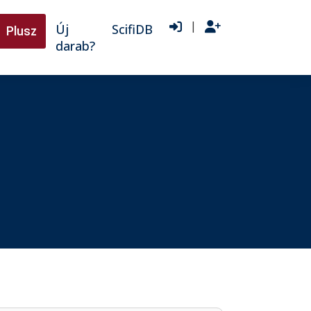
|
Új
ScifiDB
Plusz
darab?