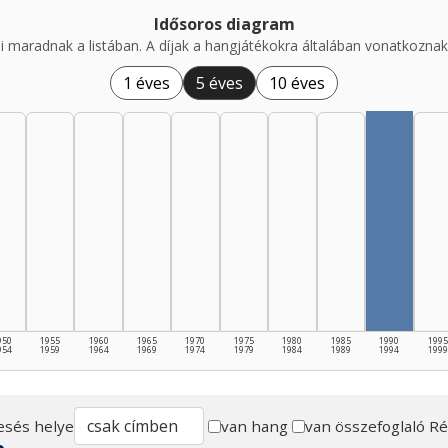
Idősoros diagram
i maradnak a listában. A díjak a hangjátékokra általában vonatkoznak,
1 éves
5 éves
10 éves
950
1955
1960
1965
1970
1975
1980
1985
1990
1995
954
1959
1964
1969
1974
1979
1984
1989
1994
1999
esés helye
van hang
van összefoglaló
Ré