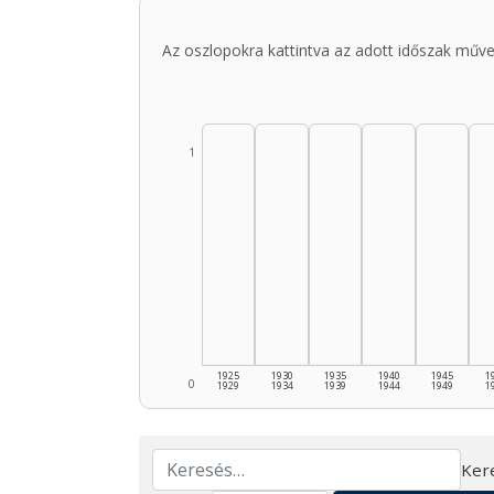
Az oszlopokra kattintva az adott időszak műve
1
1925
1930
1935
1940
1945
1
0
1929
1934
1939
1944
1949
1
Ker