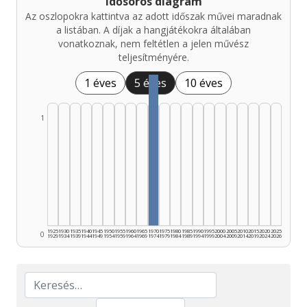
Idősoros diagram
Az oszlopokra kattintva az adott időszak művei maradnak
a listában. A díjak a hangjátékokra általában
vonatkoznak, nem feltétlen a jelen művész
teljesítményére.
1 éves
5 éves
10 éves
1
1925
1930
1935
1940
1945
1950
1955
1960
1965
1970
1975
1980
1985
1990
1995
2000
2005
2010
2015
2020
2025
0
1929
1934
1939
1944
1949
1954
1959
1964
1969
1974
1979
1984
1989
1994
1999
2004
2009
2014
2019
2024
2026