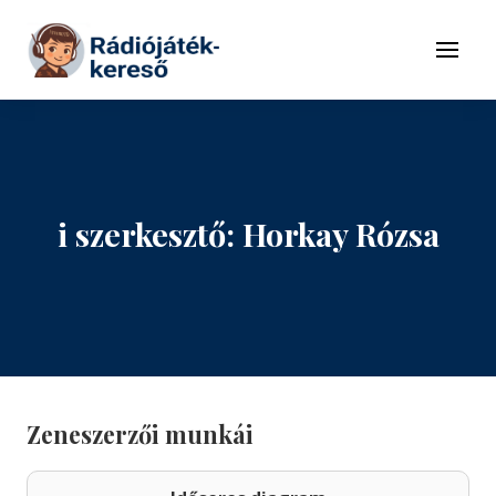
Tovább a navigációhoz
Tovább a tartalomhoz
Menü
i szerkesztő: Horkay Rózsa
Zeneszerzői munkái