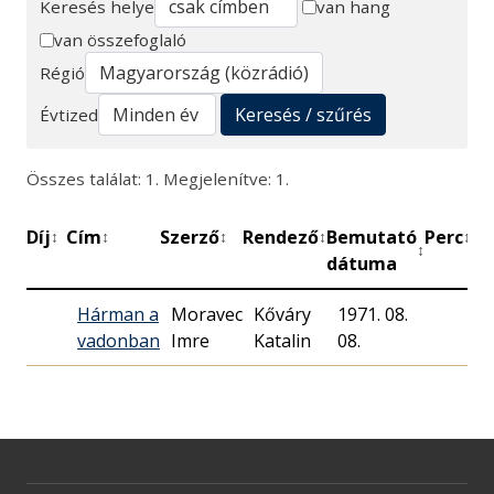
Keresés helye
van hang
van összefoglaló
Keresés
Régió
Keresés / szűrés
Évtized
Összes találat: 1. Megjelenítve: 1.
Díj
Cím
Szerző
Rendező
Bemutató
Perc
Mű
↕
↕
↕
↕
↕
↕
dátuma
Hárman a
Moravec
Kőváry
1971. 08.
M
vadonban
Imre
Katalin
08.
R