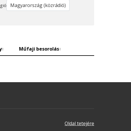
gió
y
Műfaji besorolás
↕
↕
Oldal tetejére