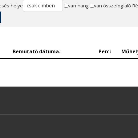
esés helye
van hang
van összefoglaló
Ré
Bemutató dátuma
Perc
Műhel
↕
↕