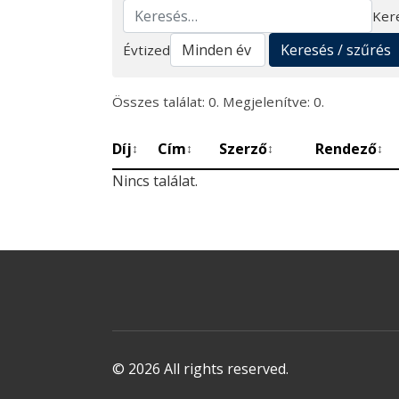
Ker
Keresés
Keresés / szűrés
Évtized
Összes találat: 0. Megjelenítve: 0.
Díj
Cím
Szerző
Rendező
↕
↕
↕
↕
Nincs találat.
© 2026 All rights reserved.