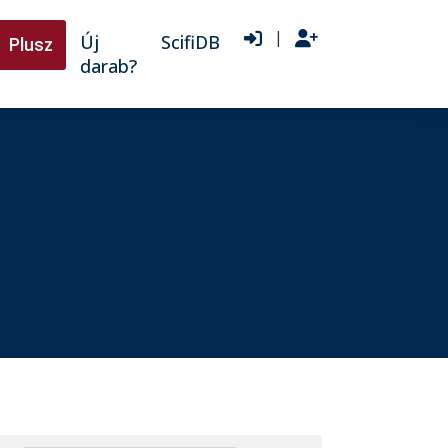
|
Új
ScifiDB
Plusz
darab?