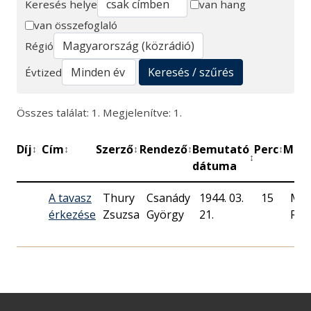
Keresés helye
van hang
van összefoglaló
Keresés
Régió
Keresés / szűrés
Évtized
Összes találat: 1. Megjelenítve: 1.
Díj
Cím
Szerző
Rendező
Bemutató
Perc
Műhe
↕
↕
↕
↕
↕
↕
dátuma
A tavasz
Thury
Csanády
1944. 03.
15
Mag
érkezése
Zsuzsa
György
21.
Rád