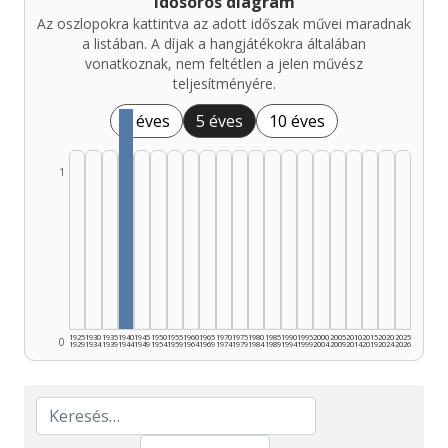
Idősoros diagram
Az oszlopokra kattintva az adott időszak művei maradnak
a listában. A díjak a hangjátékokra általában
vonatkoznak, nem feltétlen a jelen művész
teljesítményére.
1 éves
5 éves
10 éves
1
1925
1930
1935
1940
1945
1950
1955
1960
1965
1970
1975
1980
1985
1990
1995
2000
2005
2010
2015
2020
2025
0
1929
1934
1939
1944
1949
1954
1959
1964
1969
1974
1979
1984
1989
1994
1999
2004
2009
2014
2019
2024
2026