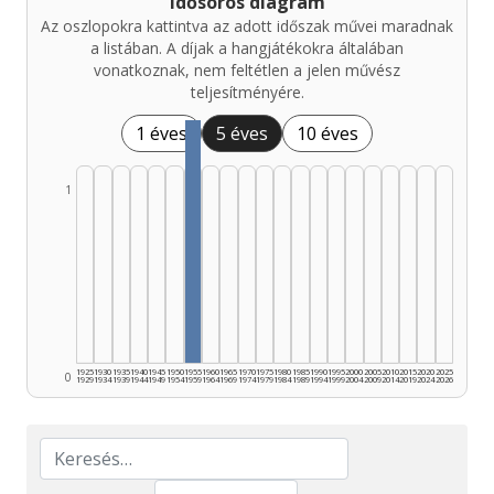
Idősoros diagram
Az oszlopokra kattintva az adott időszak művei maradnak
a listában. A díjak a hangjátékokra általában
vonatkoznak, nem feltétlen a jelen művész
teljesítményére.
1 éves
5 éves
10 éves
1
1925
1930
1935
1940
1945
1950
1955
1960
1965
1970
1975
1980
1985
1990
1995
2000
2005
2010
2015
2020
2025
0
1929
1934
1939
1944
1949
1954
1959
1964
1969
1974
1979
1984
1989
1994
1999
2004
2009
2014
2019
2024
2026