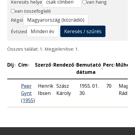
Keresés helye
van hang
van összefoglaló
Keresés
Régió
Keresés / szűrés
Évtized
Összes találat: 1. Megjelenítve: 1.
Díj
Cím
Szerző
Rendező
Bemutató
Perc
Műhely
↕
↕
↕
↕
↕
↕
dátuma
Peer
Henrik
Szász
1955. 01.
70
Magya
Gynt
Ibsen
Károly
30.
Rádió
(1955)