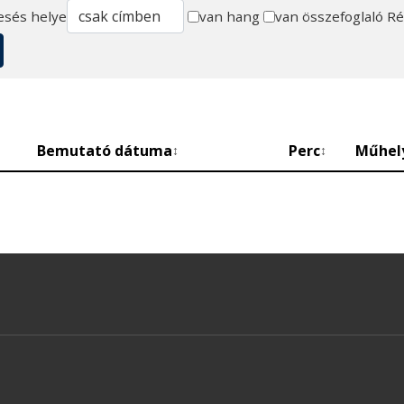
esés helye
van hang
van összefoglaló
Ré
Bemutató dátuma
Perc
Műhel
↕
↕