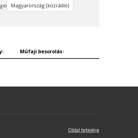
gió
y
Műfaji besorolás
↕
↕
Oldal tetejére