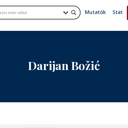
Mutatók
Stat
Darijan Božić