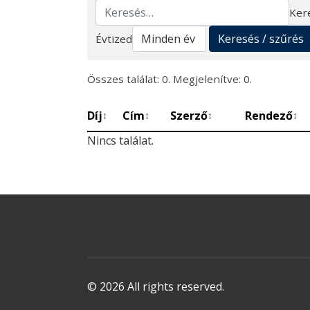
Ker
Keresés
Keresés / szűrés
Évtized
Összes találat: 0. Megjelenítve: 0.
Díj
Cím
Szerző
Rendező
↕
↕
↕
↕
Nincs találat.
© 2026 All rights reserved.