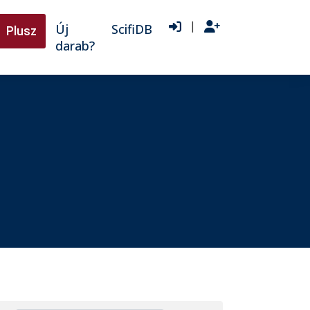
|
Új
ScifiDB
Plusz
darab?