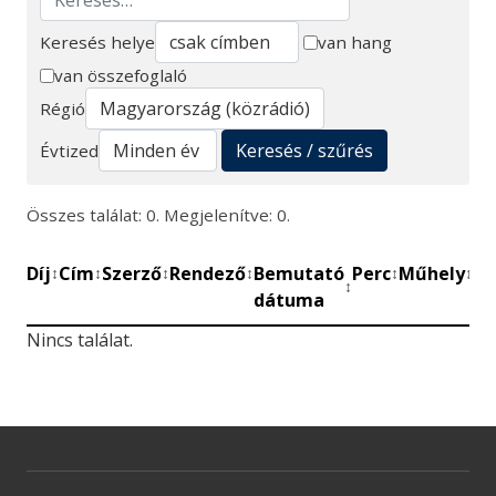
Keresés helye
van hang
van összefoglaló
Keresés
Régió
Keresés / szűrés
Évtized
Összes találat: 0. Megjelenítve: 0.
Díj
Cím
Szerző
Rendező
Bemutató
Perc
Műhely
Mű
↕
↕
↕
↕
↕
↕
↕
dátuma
be
Nincs találat.