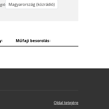
gió
y
Műfaji besorolás
↕
↕
Oldal tetejére