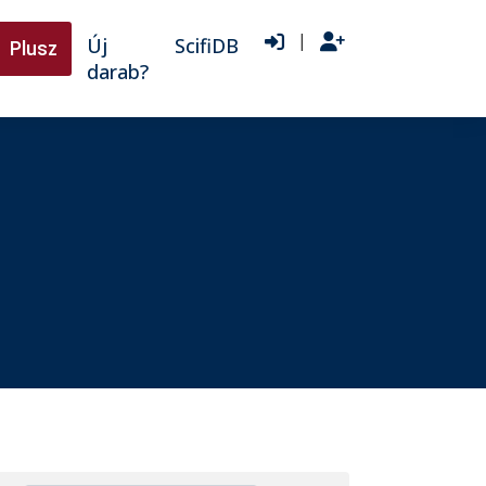
|
Új
ScifiDB
Plusz
darab?