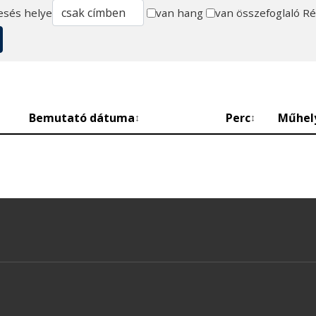
esés helye
van hang
van összefoglaló
Ré
Bemutató dátuma
Perc
Műhel
↕
↕