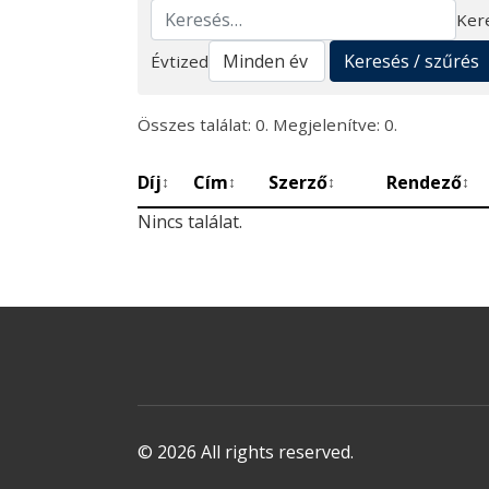
Ker
Keresés
Keresés / szűrés
Évtized
Összes találat: 0. Megjelenítve: 0.
Díj
Cím
Szerző
Rendező
↕
↕
↕
↕
Nincs találat.
© 2026 All rights reserved.