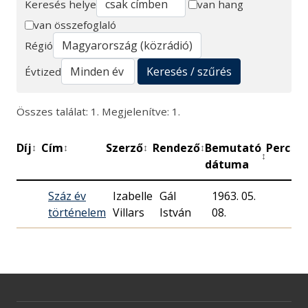
Keresés helye
van hang
van összefoglaló
Keresés
Régió
Keresés / szűrés
Évtized
Összes találat: 1. Megjelenítve: 1.
Díj
Cím
Szerző
Rendező
Bemutató
Perc
M
↕
↕
↕
↕
↕
↕
dátuma
Száz év
Izabelle
Gál
1963. 05.
történelem
Villars
István
08.
R