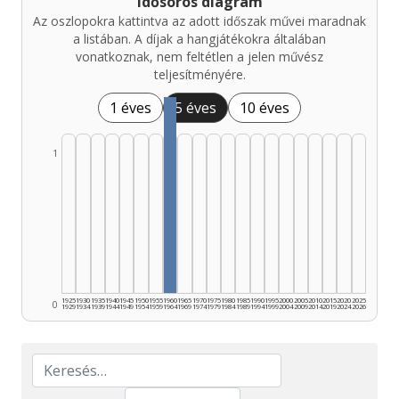
Idősoros diagram
Az oszlopokra kattintva az adott időszak művei maradnak
a listában. A díjak a hangjátékokra általában
vonatkoznak, nem feltétlen a jelen művész
teljesítményére.
1 éves
5 éves
10 éves
1
1925
1930
1935
1940
1945
1950
1955
1960
1965
1970
1975
1980
1985
1990
1995
2000
2005
2010
2015
2020
2025
0
1929
1934
1939
1944
1949
1954
1959
1964
1969
1974
1979
1984
1989
1994
1999
2004
2009
2014
2019
2024
2026