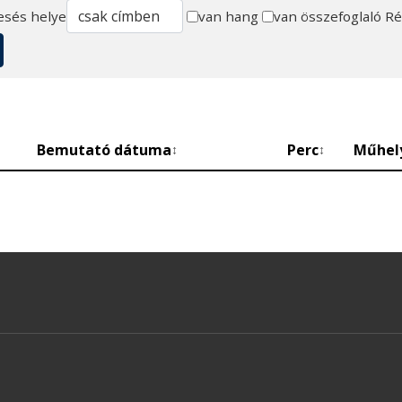
esés helye
van hang
van összefoglaló
Ré
Bemutató dátuma
Perc
Műhel
↕
↕