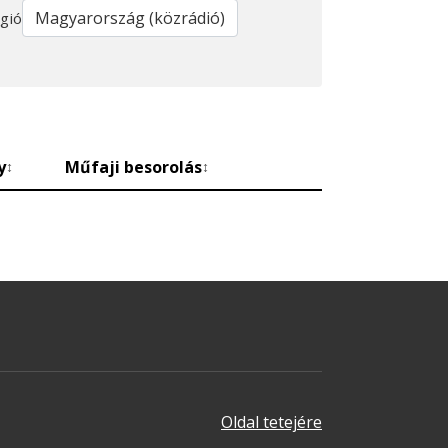
gió
y
Műfaji besorolás
↕
↕
Oldal tetejére