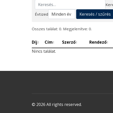
Ker
Keresés
Keresés / szűrés
Évtized
Összes találat: 0. Megjelenítve: 0.
Díj
Cím
Szerző
Rendező
↕
↕
↕
↕
Nincs találat.
© 2026 All rights reserved.