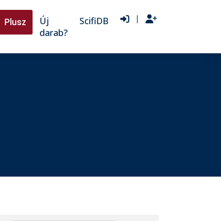
|
Új
ScifiDB
Plusz
darab?