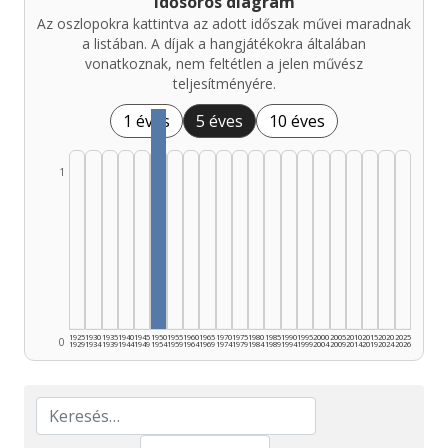
Idősoros diagram
Az oszlopokra kattintva az adott időszak művei maradnak
a listában. A díjak a hangjátékokra általában
vonatkoznak, nem feltétlen a jelen művész
teljesítményére.
1 éves
5 éves
10 éves
1
1925
1930
1935
1940
1945
1950
1955
1960
1965
1970
1975
1980
1985
1990
1995
2000
2005
2010
2015
2020
2025
0
1929
1934
1939
1944
1949
1954
1959
1964
1969
1974
1979
1984
1989
1994
1999
2004
2009
2014
2019
2024
2026