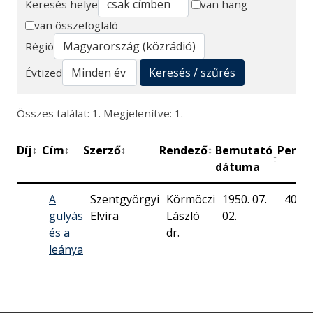
Keresés helye
van hang
van összefoglaló
Keresés
Régió
Keresés / szűrés
Évtized
Összes találat: 1. Megjelenítve: 1.
Díj
Cím
Szerző
Rendező
Bemutató
Perc
↕
↕
↕
↕
↕
↕
dátuma
A
Szentgyörgyi
Körmöczi
1950. 07.
40
gulyás
Elvira
László
02.
és a
dr.
leánya