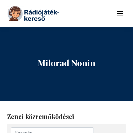
Tovább a navigációhoz
Tovább a tartalomhoz
Menü
Milorad Nonin
Zenei közreműködései