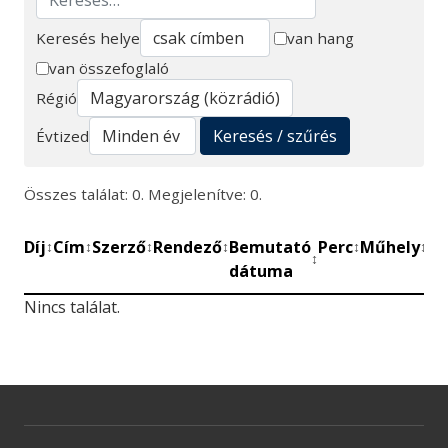
Keresés helye
van hang
van összefoglaló
Keresés
Régió
Keresés / szűrés
Évtized
Összes találat: 0. Megjelenítve: 0.
Díj
Cím
Szerző
Rendező
Bemutató
Perc
Műhely
Mű
↕
↕
↕
↕
↕
↕
↕
dátuma
be
Nincs találat.