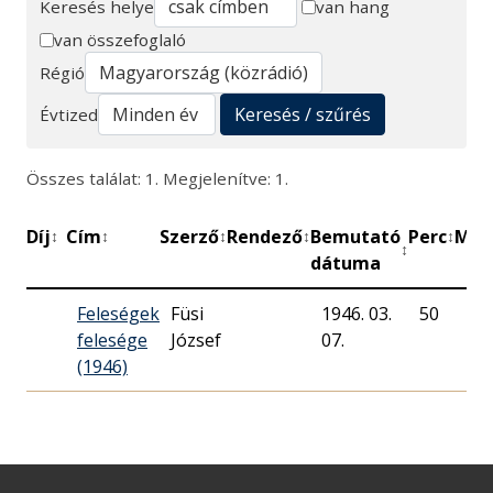
Keresés helye
van hang
van összefoglaló
Keresés
Régió
Keresés / szűrés
Évtized
Összes találat: 1. Megjelenítve: 1.
Díj
Cím
Szerző
Rendező
Bemutató
Perc
Műh
↕
↕
↕
↕
↕
↕
dátuma
Feleségek
Füsi
1946. 03.
50
Ma
felesége
József
07.
Rá
(1946)