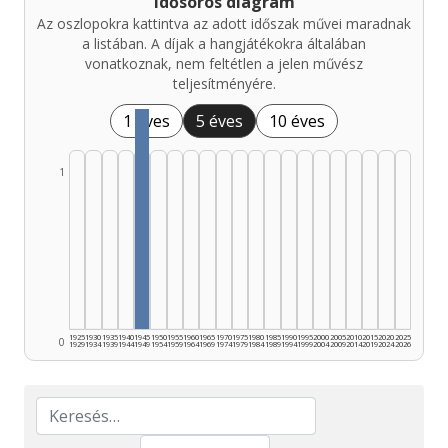
Idősoros diagram
Az oszlopokra kattintva az adott időszak művei maradnak
a listában. A díjak a hangjátékokra általában
vonatkoznak, nem feltétlen a jelen művész
teljesítményére.
1 éves
5 éves
10 éves
1
1925
1930
1935
1940
1945
1950
1955
1960
1965
1970
1975
1980
1985
1990
1995
2000
2005
2010
2015
2020
2025
0
1929
1934
1939
1944
1949
1954
1959
1964
1969
1974
1979
1984
1989
1994
1999
2004
2009
2014
2019
2024
2026