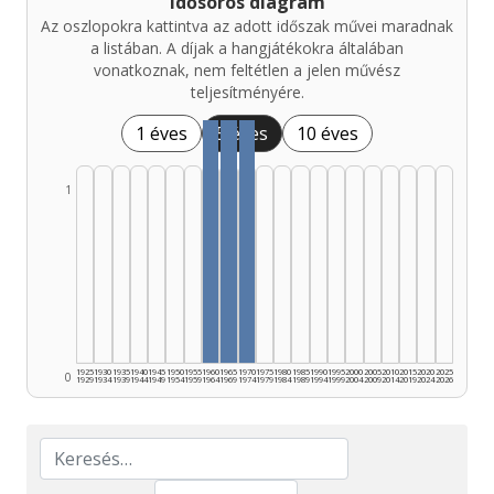
Idősoros diagram
Az oszlopokra kattintva az adott időszak művei maradnak
a listában. A díjak a hangjátékokra általában
vonatkoznak, nem feltétlen a jelen művész
teljesítményére.
1 éves
5 éves
10 éves
1
1925
1930
1935
1940
1945
1950
1955
1960
1965
1970
1975
1980
1985
1990
1995
2000
2005
2010
2015
2020
2025
0
1929
1934
1939
1944
1949
1954
1959
1964
1969
1974
1979
1984
1989
1994
1999
2004
2009
2014
2019
2024
2026