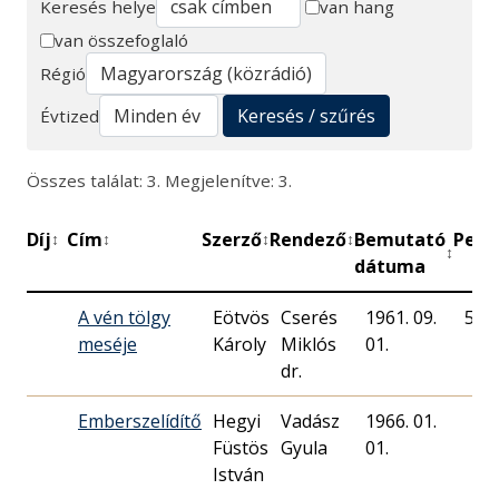
Keresés helye
van hang
van összefoglaló
Keresés
Régió
Keresés / szűrés
Évtized
Összes találat: 3. Megjelenítve: 3.
Díj
Cím
Szerző
Rendező
Bemutató
Perc
↕
↕
↕
↕
↕
dátuma
A vén tölgy
Eötvös
Cserés
1961. 09.
50
meséje
Károly
Miklós
01.
dr.
Emberszelídítő
Hegyi
Vadász
1966. 01.
Füstös
Gyula
01.
István