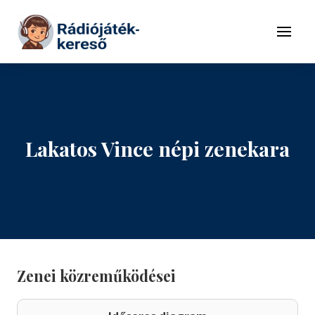
Tovább a navigációhoz
Tovább a tartalomhoz
Menü
Lakatos Vince népi zenekara
Zenei közreműködései