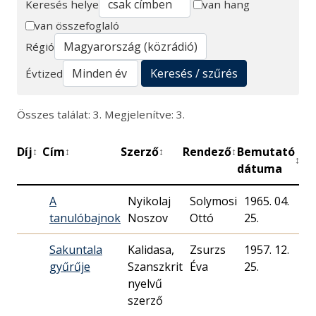
Keresés helye
van hang
van összefoglaló
Keresés
Régió
Keresés / szűrés
Évtized
Összes találat: 3. Megjelenítve: 3.
Díj
Cím
Szerző
Rendező
Bemutató
Pe
↕
↕
↕
↕
↕
dátuma
A
Nyikolaj
Solymosi
1965. 04.
3
tanulóbajnok
Noszov
Ottó
25.
Sakuntala
Kalidasa,
Zsurzs
1957. 12.
9
gyűrűje
Szanszkrit
Éva
25.
nyelvű
szerző