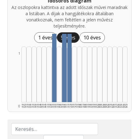
Idősoros diagram
Az oszlopokra kattintva az adott időszak művei maradnak
a listában. A díjak a hangjátékokra általában
vonatkoznak, nem feltétlen a jelen művész
teljesítményére.
1 éves
5 éves
10 éves
1
1925
1930
1935
1940
1945
1950
1955
1960
1965
1970
1975
1980
1985
1990
1995
2000
2005
2010
2015
2020
2025
0
1929
1934
1939
1944
1949
1954
1959
1964
1969
1974
1979
1984
1989
1994
1999
2004
2009
2014
2019
2024
2026