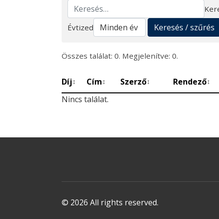
Ker
Keresés
Keresés / szűrés
Évtized
Összes találat: 0. Megjelenítve: 0.
Díj
Cím
Szerző
Rendező
↕
↕
↕
↕
Nincs találat.
© 2026 All rights reserved.