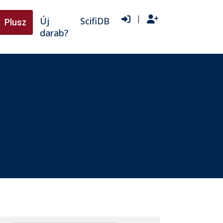
|
Új
ScifiDB
Plusz
darab?