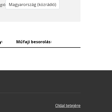
gió
y
Műfaji besorolás
↕
↕
Oldal tetejére