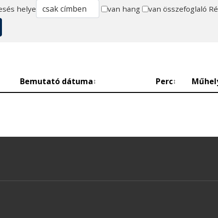
esés helye
van hang
van összefoglaló
Ré
Bemutató dátuma
Perc
Műhel
↕
↕