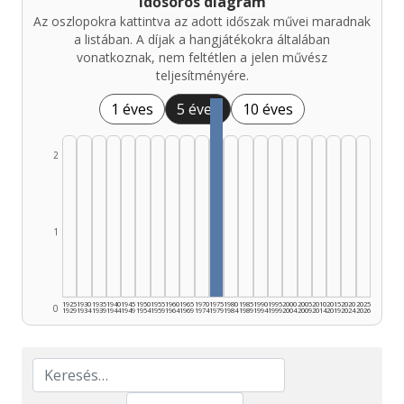
Idősoros diagram
Az oszlopokra kattintva az adott időszak művei maradnak
a listában. A díjak a hangjátékokra általában
vonatkoznak, nem feltétlen a jelen művész
teljesítményére.
1 éves
5 éves
10 éves
2
1
1925
1930
1935
1940
1945
1950
1955
1960
1965
1970
1975
1980
1985
1990
1995
2000
2005
2010
2015
2020
2025
0
1929
1934
1939
1944
1949
1954
1959
1964
1969
1974
1979
1984
1989
1994
1999
2004
2009
2014
2019
2024
2026