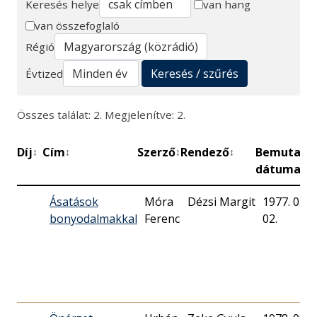
Keresés helye
van hang
van összefoglaló
Keresés
Régió
Keresés / szűrés
Évtized
Összes találat: 2. Megjelenítve: 2.
Díj
Cím
Szerző
Rendező
Bemutató
↕
↕
↕
↕
dátuma
Ásatások
Móra
Dézsi Margit
1977. 05.
bonyodalmakkal
Ferenc
02.