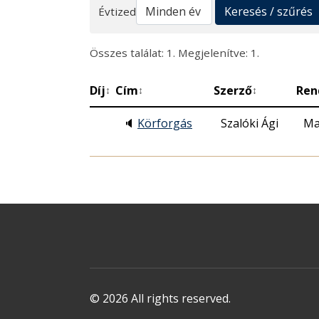
Keresés
Keresés / szűrés
Évtized
Összes találat: 1. Megjelenítve: 1.
Díj
Cím
Szerző
Ren
↕
↕
↕
🔈
Körforgás
Szalóki Ági
Ma
© 2026 All rights reserved.