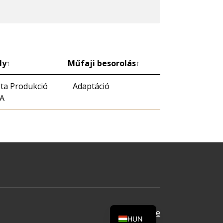
ly
Műfaji besorolás
↕
↕
ta Produkció
Adaptáció
A
Oldal tetejére
HUN