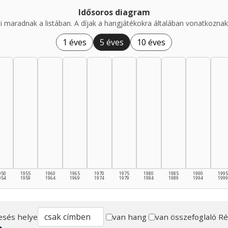
Idősoros diagram
i maradnak a listában. A díjak a hangjátékokra általában vonatkoznak,
1 éves
5 éves
10 éves
950
1955
1960
1965
1970
1975
1980
1985
1990
1995
954
1959
1964
1969
1974
1979
1984
1989
1994
1999
esés helye
van hang
van összefoglaló
Ré