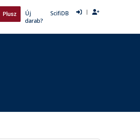
|
Új
ScifiDB
Plusz
darab?