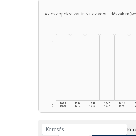
Az oszlopokra kattintva az adott időszak műve
1
1925
1930
1935
1940
1945
1
0
1929
1934
1939
1944
1949
1
Ker