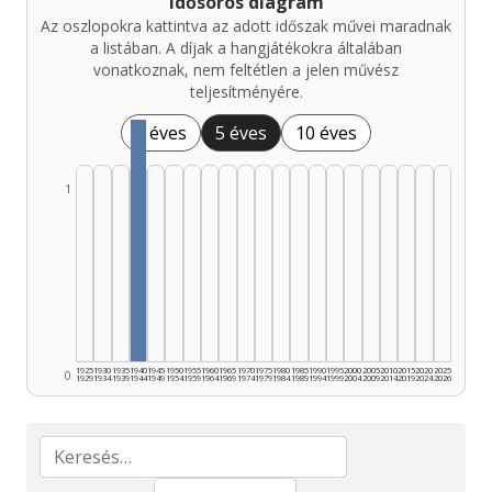
Idősoros diagram
Az oszlopokra kattintva az adott időszak művei maradnak
a listában. A díjak a hangjátékokra általában
vonatkoznak, nem feltétlen a jelen művész
teljesítményére.
1 éves
5 éves
10 éves
1
1925
1930
1935
1940
1945
1950
1955
1960
1965
1970
1975
1980
1985
1990
1995
2000
2005
2010
2015
2020
2025
0
1929
1934
1939
1944
1949
1954
1959
1964
1969
1974
1979
1984
1989
1994
1999
2004
2009
2014
2019
2024
2026