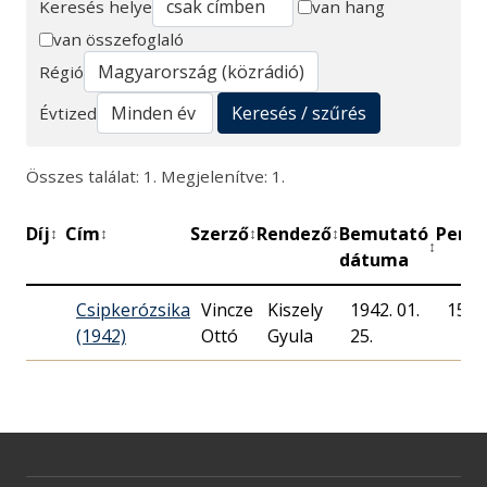
Keresés helye
van hang
van összefoglaló
Keresés
Régió
Keresés / szűrés
Évtized
Összes találat: 1. Megjelenítve: 1.
Díj
Cím
Szerző
Rendező
Bemutató
Perc
↕
↕
↕
↕
↕
↕
dátuma
Csipkerózsika
Vincze
Kiszely
1942. 01.
15
(1942)
Ottó
Gyula
25.