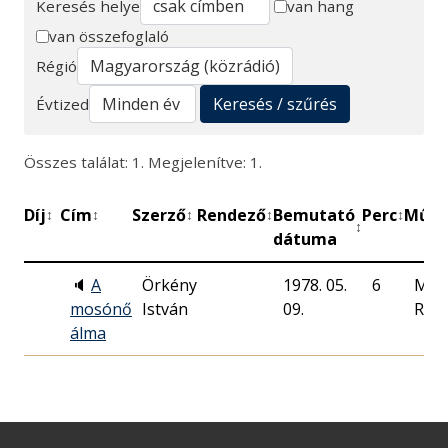
Keresés helye
van hang
van összefoglaló
Keresés
Régió
Keresés / szűrés
Évtized
Összes találat: 1. Megjelenítve: 1.
Díj
Cím
Szerző
Rendező
Bemutató
Perc
Műhe
↕
↕
↕
↕
↕
↕
dátuma
🔈
A
Örkény
1978. 05.
6
Mag
mosónő
István
09.
Rádi
álma