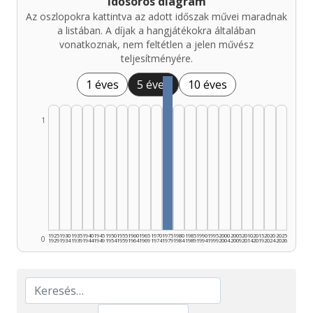
Idősoros diagram
Az oszlopokra kattintva az adott időszak művei maradnak
a listában. A díjak a hangjátékokra általában
vonatkoznak, nem feltétlen a jelen művész
teljesítményére.
1 éves
5 éves
10 éves
1
1925
1930
1935
1940
1945
1950
1955
1960
1965
1970
1975
1980
1985
1990
1995
2000
2005
2010
2015
2020
2025
0
1929
1934
1939
1944
1949
1954
1959
1964
1969
1974
1979
1984
1989
1994
1999
2004
2009
2014
2019
2024
2026