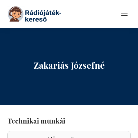
Tovább a navigációhoz
Tovább a tartalomhoz
Menü
Zakariás Józsefné
Technikai munkái