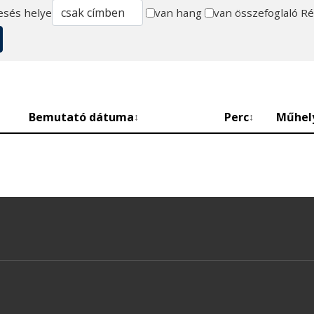
esés helye
van hang
van összefoglaló
Ré
Bemutató dátuma
Perc
Műhel
↕
↕