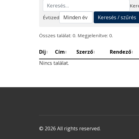
Ker
Keresés
Keresés / szűrés
Évtized
Összes találat: 0. Megjelenítve: 0.
Díj
Cím
Szerző
Rendező
↕
↕
↕
↕
Nincs találat.
© 2026 All rights reserved.