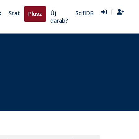
|
k
Stat
Új
ScifiDB
Plusz
darab?