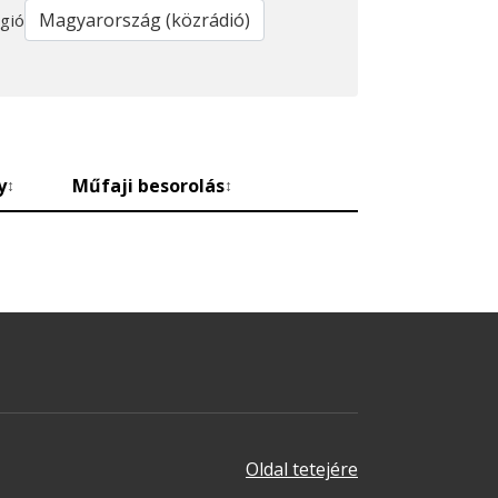
gió
y
Műfaji besorolás
↕
↕
Oldal tetejére