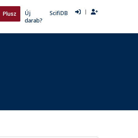
|
Új
ScifiDB
Plusz
darab?