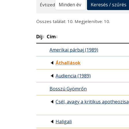
Keresés
Keresés / szűrés
Évtized
Összes találat: 10. Megjelenítve: 10.
Díj
Cím
↕
↕
Amerikai párbaj (1989)
🔈
Áthallások
🔈
Audiencia (1989)
Bosszú Gyömrőn
🔈
Csél, avagy a kritikus apotheozisa
🔈
Haligali