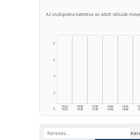
Az oszlopokra kattintva az adott időszak műve
6
5
3
2
1925
1930
1935
1940
1945
1
0
1929
1934
1939
1944
1949
1
Ker