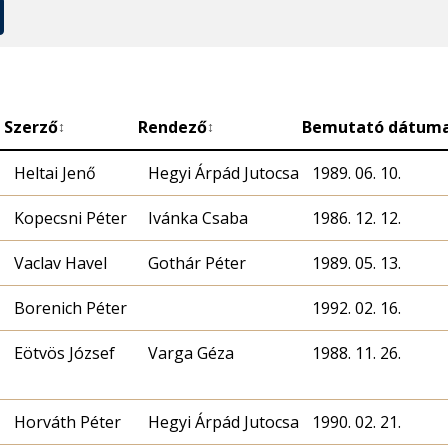
Szerző
Rendező
Bemutató dátum
↕
↕
Heltai Jenő
Hegyi Árpád Jutocsa
1989. 06. 10.
Kopecsni Péter
Ivánka Csaba
1986. 12. 12.
Vaclav Havel
Gothár Péter
1989. 05. 13.
Borenich Péter
1992. 02. 16.
Eötvös József
Varga Géza
1988. 11. 26.
Horváth Péter
Hegyi Árpád Jutocsa
1990. 02. 21.