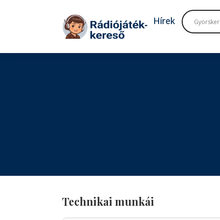
Tovább a navigációhoz
Tovább a tartalomhoz
Hírek
Technikai munkái