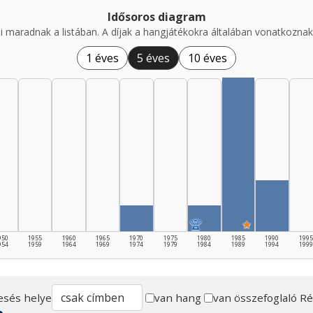
Idősoros diagram
i maradnak a listában. A díjak a hangjátékokra általában vonatkoznak,
1 éves
5 éves
10 éves
🏆
★
950
1955
1960
1965
1970
1975
1980
1985
1990
1995
954
1959
1964
1969
1974
1979
1984
1989
1994
1999
esés helye
van hang
van összefoglaló
Ré