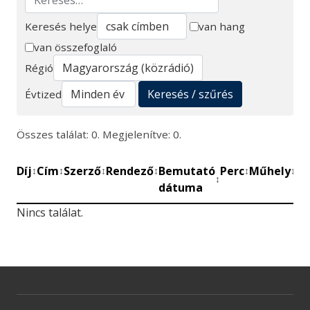
Keresés helye
van hang
van összefoglaló
Keresés
Régió
Keresés / szűrés
Évtized
Összes találat: 0. Megjelenítve: 0.
Díj
Cím
Szerző
Rendező
Bemutató
Perc
Műhely
Mű
↕
↕
↕
↕
↕
↕
↕
dátuma
be
Nincs találat.