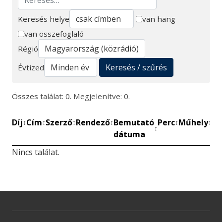
Keresés helye
van hang
van összefoglaló
Keresés
Régió
Keresés / szűrés
Évtized
Összes találat: 0. Megjelenítve: 0.
Díj
Cím
Szerző
Rendező
Bemutató
Perc
Műhely
Mű
↕
↕
↕
↕
↕
↕
↕
dátuma
be
Nincs találat.