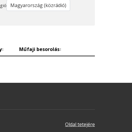
gió
y
Műfaji besorolás
↕
↕
Oldal tetejére