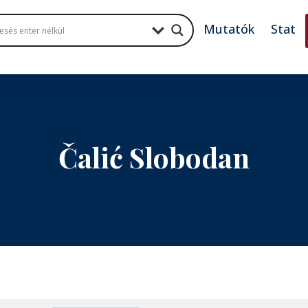
Mutatók
Stat
Čalić Slobodan