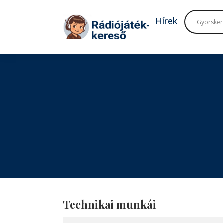
Tovább a navigációhoz
Tovább a tartalomhoz
Hírek
Technikai munkái