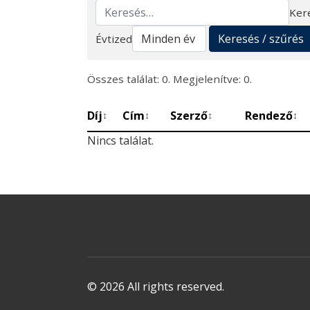
Ker
Keresés
Keresés / szűrés
Évtized
Összes találat: 0. Megjelenítve: 0.
Díj
Cím
Szerző
Rendező
↕
↕
↕
↕
Nincs találat.
© 2026 All rights reserved.