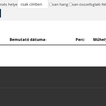
esés helye
van hang
van összefoglaló
Ré
Bemutató dátuma
Perc
Műhel
↕
↕