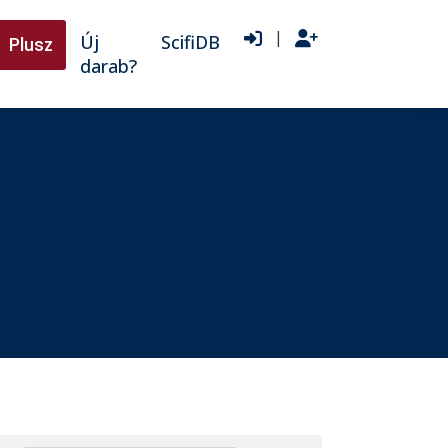
|
Új
ScifiDB
Plusz
darab?