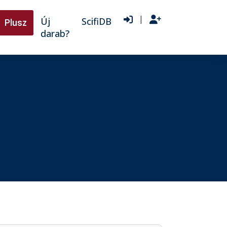
|
Új
ScifiDB
Plusz
darab?