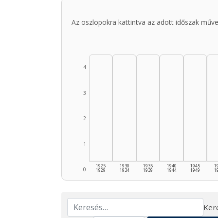
Az oszlopokra kattintva az adott időszak műve
4
3
2
1
1925
1930
1935
1940
1945
1
0
1929
1934
1939
1944
1949
1
Ker