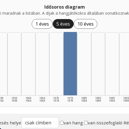
Idősoros diagram
i maradnak a listában. A díjak a hangjátékokra általában vonatkoznak,
1 éves
5 éves
10 éves
950
1955
1960
1965
1970
1975
1980
1985
1990
1995
954
1959
1964
1969
1974
1979
1984
1989
1994
1999
esés helye
van hang
van összefoglaló
Ré