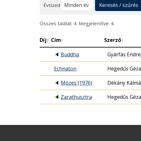
Keresés
Keresés / szűrés
Évtized
Összes találat: 4. Megjelenítve: 4.
Díj
Cím
Szerző
↕
↕
↕
🔈
Buddha
Gyárfás Endre
Echnaton
Hegedűs Géz
🔈
Mózes (1976)
Dékány Kálm
🔈
Zarathusztra
Hegedűs Géz