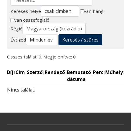
Keresés helye
van hang
van összefoglaló
Keresés
Régió
Keresés / szűrés
Évtized
Összes találat: 0. Megjelenítve: 0.
Díj
Cím
Szerző
Rendező
Bemutató
Perc
Műhely
Mű
↕
↕
↕
↕
↕
↕
↕
dátuma
be
Nincs találat.