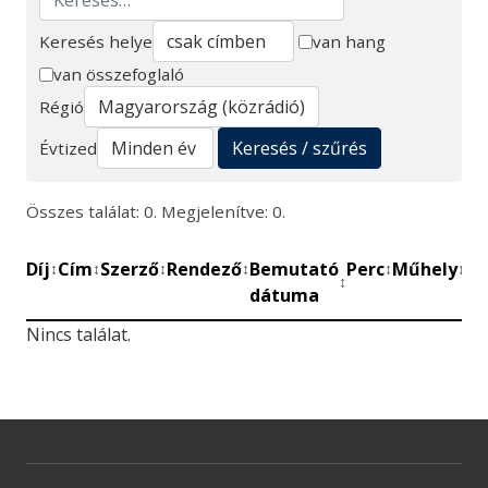
Keresés helye
van hang
van összefoglaló
Keresés
Régió
Keresés / szűrés
Évtized
Összes találat: 0. Megjelenítve: 0.
Díj
Cím
Szerző
Rendező
Bemutató
Perc
Műhely
Mű
↕
↕
↕
↕
↕
↕
↕
dátuma
be
Nincs találat.