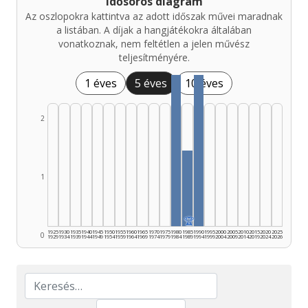
Idősoros diagram
Az oszlopokra kattintva az adott időszak művei maradnak
a listában. A díjak a hangjátékokra általában
vonatkoznak, nem feltétlen a jelen művész
teljesítményére.
1 éves
5 éves
10 éves
2
1
🏆
1925
1930
1935
1940
1945
1950
1955
1960
1965
1970
1975
1980
1985
1990
1995
2000
2005
2010
2015
2020
2025
0
1929
1934
1939
1944
1949
1954
1959
1964
1969
1974
1979
1984
1989
1994
1999
2004
2009
2014
2019
2024
2026