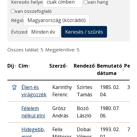
Keresés helye
van hang
van összefoglaló
Keresés
Régió
Keresés / szűrés
Évtized
Összes találat: 5. Megjelenítve: 5.
Díj
Cím
Szerző
Rendező
Bemutató
Perc
↕
↕
↕
↕
↕
↕
dátuma
🏆
Éljen és
Karinthy
Szirtes
1985. 02.
37
virágozzék
Ferenc
Tamás
04.
Félelem
Grósz
Bozó
1980. 07.
nélkül élni
András
László
06.
Hidegebb,
Felix
Dobai
1993. 02.
70
mint
Mitterer
Vilmos
01.